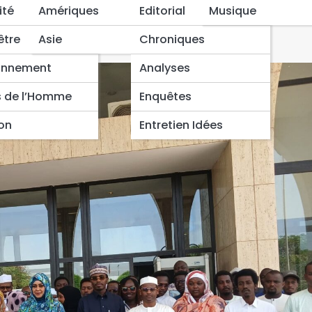
et terrestre forme ses
ité
Amériques
Editorial
Musique
riques
être
Asie
Chroniques
onnement
Analyses
s de l’Homme
Enquêtes
ion
Entretien Idées