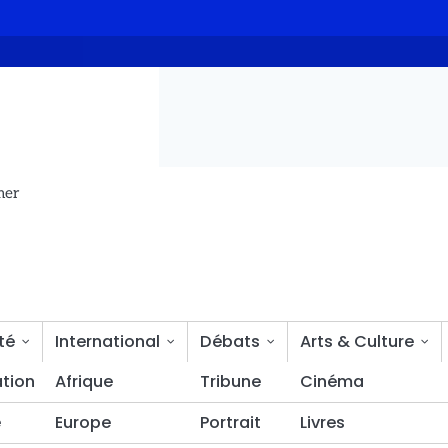
ls numériques
Le COC-TCHAD et le CNCC s’engagent à fluidifier
mer
té
International
Débats
Arts & Culture
tion
Bien-être
Afrique
Tribune
Cinéma
é
Europe
Portrait
Livres
et terrestre forme ses agents aux outils numériques