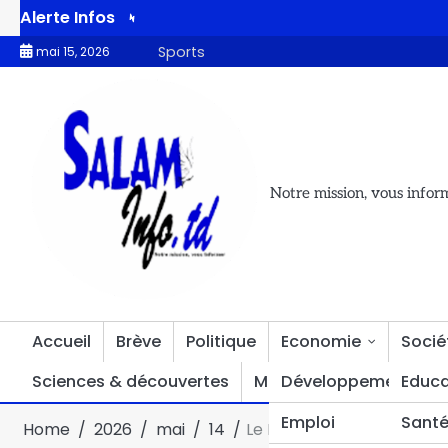
Alerte Infos
‎Le Bureau national du fret terrestre forme ses agents aux outi
Sports
mai 15, 2026
Notre mission, vous infor
Accueil
Brève
Politique
Economie
Socié
Sciences & découvertes
Multimédia
Développement
Divers
Educa
Emploi
Sant
Home
2026
mai
14
‎Le Bureau national du fr