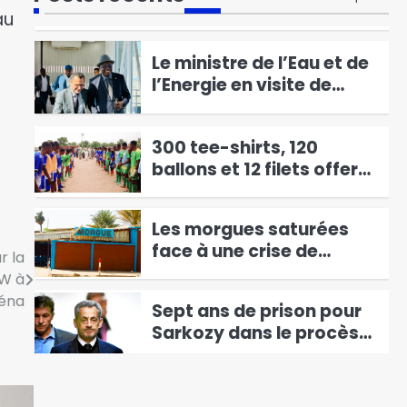
la RCA signent un Pacte
au
de digitalisation du fret à
3
l’horizon 2028
Le ministre de l’Eau et de
l’Energie en visite de
travail en Algerie
4
300 tee-shirts, 120
ballons et 12 filets offerts
par la Fondation Chad
5
Helping Hands à la ligue
Les morgues saturées
provinciale du Mandoul
face à une crise de
r la
capacité
6
MW à
éna
Sept ans de prison pour
Sarkozy dans le procès
en appel
1
Le Sénateur Abakar