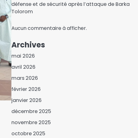
défense et de sécurité après l’attaque de Barka
Tolorom
Aucun commentaire à afficher.
Archives
mai 2026
avril 2026
mars 2026
février 2026
Le Tchad, le Cameroun et
janvier 2026
la RCA signent un Pacte
décembre 2025
de digitalisation du fret à
3
l’horizon 2028
novembre 2025
Le ministre de l’Eau et de
l’Energie en visite de
octobre 2025