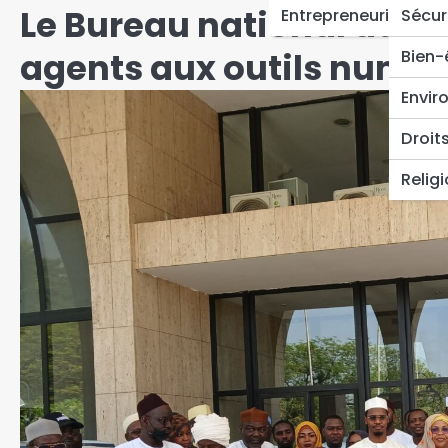
‎Le Bureau national du fr
Entrepreneuriat
Sécur
agents aux outils numé
Bien-
Envir
Droit
Relig