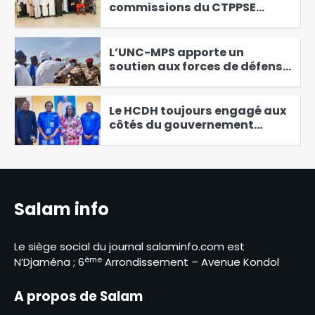
commissions du CTPPSE
installées pour bâtir un pacte
4
quinquennal de stabilité
L’UNC-MPS apporte un
soutien aux forces de défense
et de sécurité après l’attaque
5
de Barka Tolorom
Le HCDH toujours engagé aux
côtés du gouvernement
tchadien
6
Le Tchad et l’Algérie signent
un accord pour la
construction d’une centrale
Salam info
1
électrique de 40 MW à
N’Djaména
‎Le Bureau national du fret
Le siège social du journal salaminfo.com est
terrestre forme ses agents
ème
N’Djaména ; 6
Arrondissement – Avenue Kondol
aux outils numériques
2
A propos de Salam
Le COC-TCHAD et le CNCC