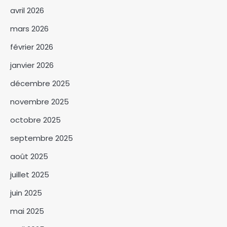
avril 2026
mars 2026
février 2026
janvier 2026
décembre 2025
novembre 2025
octobre 2025
Le COC-TCHAD et le CNCC
septembre 2025
s’engagent à fluidifier le
transit entre le Tchad et le
août 2025
3
Cameroun
juillet 2025
Les quatre sous-
commissions du CTPPSE
juin 2025
installées pour bâtir un pacte
4
quinquennal de stabilité
mai 2025
L’UNC-MPS apporte un