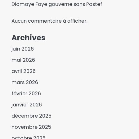
Diomaye Faye gouverne sans Pastef
Aucun commentaire à afficher.
Archives
juin 2026
mai 2026
avril 2026
Edgar Morin (1921-2026)
mars 2026
et la sociologie de la
février 2026
complexité
3
janvier 2026
Les membres du bureau
du MPS pour le
décembre 2025
département de Kléta
4
novembre 2025
officiellement installés
6e arrondissement : 100
octobre 2025