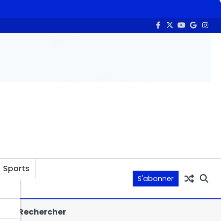
rchés de N’Djaména : la vérité sur des réformes indispensables et
Sports
S'abonner
Rechercher