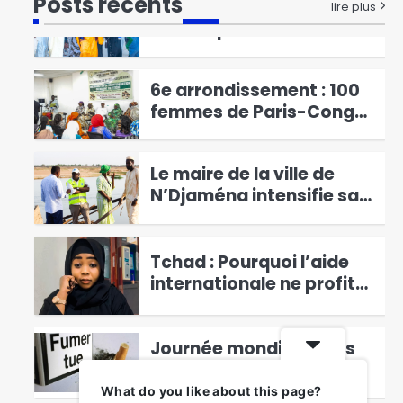
Posts récents
Les membres du bureau
lire plus
du MPS pour le
département de Kléta
4
officiellement installés
6e arrondissement : 100
femmes de Paris-Congo
et de Moursal se forment
5
à la transformation du
Le maire de la ville de
manioc en attiéké
N’Djaména intensifie sa
campagne de lutte
6
contre la circulation et
l’inondation
Tchad : Pourquoi l’aide
internationale ne profite
pas à la jeunesse?
1
Journée mondiale sans
tabac : « Démasquer
l’attrait : lutter contre la
2
What do you like about this page?