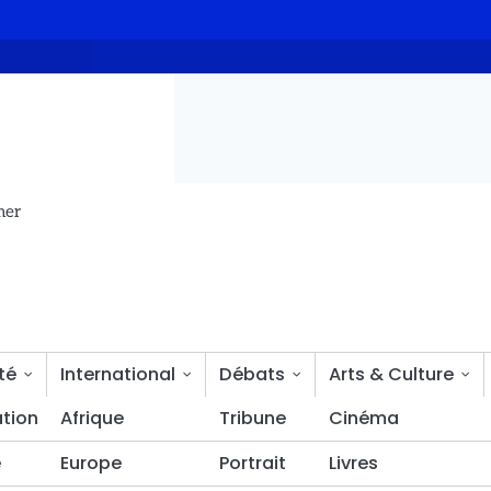
idents impliquant les agents recenseurs
Modernisation des ma
mer
té
International
Débats
Arts & Culture
tion
Bien-être
Afrique
Tribune
Cinéma
é
Europe
Portrait
Livres