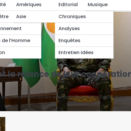
ité
Amériques
Editorial
Musique
être
Asie
Chroniques
onnement
Analyses
s de l’Homme
Enquêtes
ion
Entretien Idées
nt la relance de leur coopératio
ur coopération sécuritaire et économique, à l’occasion d’une