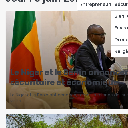
Entrepreneuriat
Sécur
Bien-
Envir
Droit
Relig
Le Niger et le Bénin annonce
sécuritaire et économique
Le Niger et le Bénin ont annoncé, mardi, la relance de le
visite…