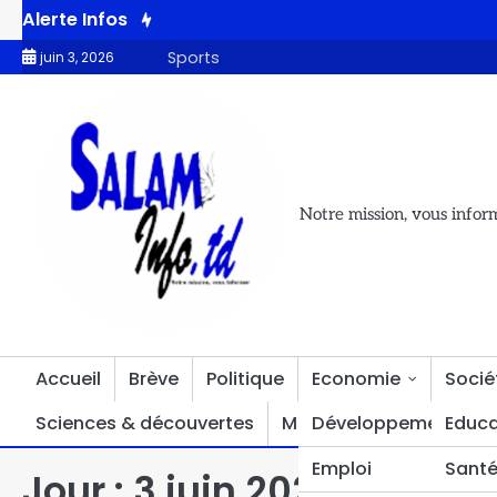
Alerte Infos
au de coordination nationale apporte des précisions suite aux inc
Sports
juin 3, 2026
Notre mission, vous infor
Accueil
Brève
Politique
Economie
Socié
Sciences & découvertes
Multimédia
Développement
Divers
Educa
Emploi
Sant
Jour :
3 juin 2026