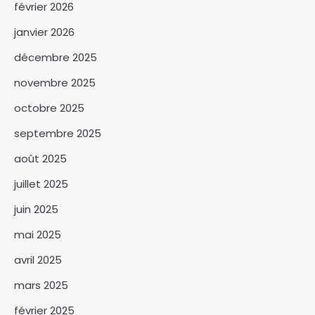
février 2026
janvier 2026
décembre 2025
novembre 2025
Bichara Chonko, le
octobre 2025
technocrate de l’Éducation en
course pour Haraze Al-Biar
septembre 2025
3
août 2025
Les commerçants saluent la
juillet 2025
décision de la suspension des
nouveaux droits de place.
juin 2025
4
mai 2025
Le ministre Hassan Bakhit
Djamous appelle a une
avril 2025
mobilisation générale pour le
5
climat
mars 2025
Le Tchad mise sur l’éducation
février 2025