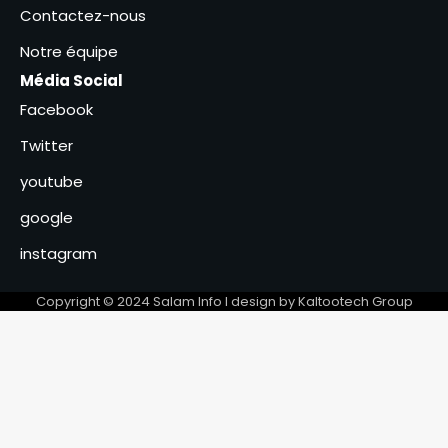
3
Contactez-nous
Notre équipe
Les commerçants saluent la
décision de la suspension des
Média Social
nouveaux droits de place.
4
Facebook
Twitter
Le ministre Hassan Bakhit
Djamous appelle a une
youtube
mobilisation générale pour le
5
climat
google
Le Tchad mise sur l’éducation
instagram
environnementale pour la
protection de
6
Copyright © 2024 Salam Info l design by Kaltootech Group
l’environnement