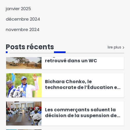
environnementale pour la
janvier 2025
protection de
6
l’environnement
décembre 2024
Walia : la mauvaise qualité du
novembre 2024
réseau internet complique le
quotidien de la population
1
Posts récents
lire plus
Gagal : un nouveau-né
retrouvé dans un WC
2
Bichara Chonko, le
technocrate de l’Éducation en
course pour Haraze Al-Biar
3
Les commerçants saluent la
décision de la suspension des
nouveaux droits de place.
4