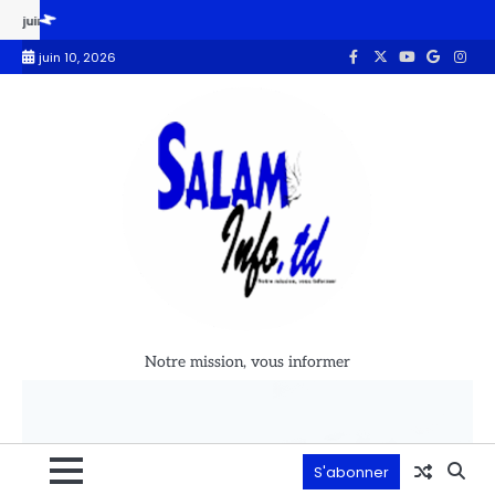
nces dans le Mayo Kebbi-est : le CAMOJET condamne et appelle l’État à re
juin 10, 2026
Notre mission, vous informer
S'abonner