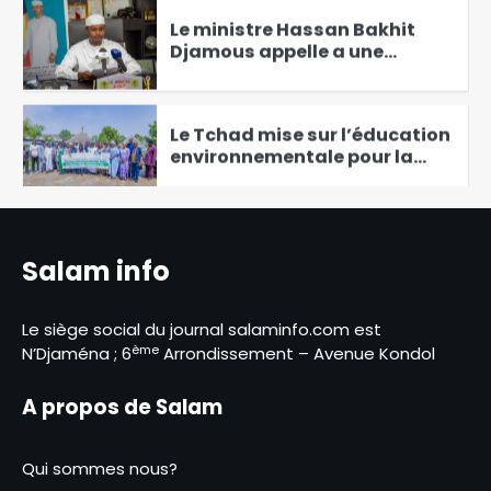
Le ministre Hassan Bakhit
Djamous appelle a une
mobilisation générale pour le
5
climat
Le Tchad mise sur l’éducation
environnementale pour la
protection de
6
l’environnement
Walia : la mauvaise qualité du
réseau internet complique le
Salam info
quotidien de la population
1
Le siège social du journal salaminfo.com est
Gagal : un nouveau-né
ème
N’Djaména ; 6
Arrondissement – Avenue Kondol
retrouvé dans un WC
2
A propos de Salam
Bichara Chonko, le
technocrate de l’Éducation en
Qui sommes nous?
course pour Haraze Al-Biar