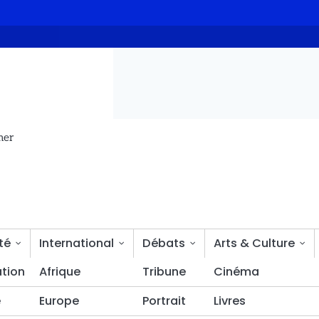
airie »
Ouganda : l’armée ordonne l’arrêt de diffusion de plus
mer
té
International
Débats
Arts & Culture
tion
Bien-être
Afrique
Tribune
Cinéma
é
Europe
Portrait
Livres
ionale adopte la réforme constitutionnelle avec 129 voix