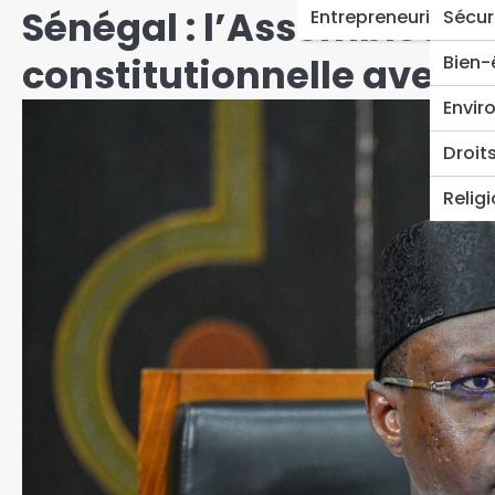
Sénégal : l’Assemblée n
Entrepreneuriat
Sécur
constitutionnelle avec 1
Bien-
Envir
Droit
Relig