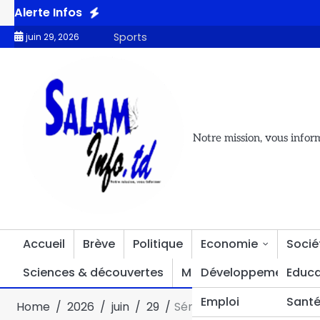
Alerte Infos
ciale de football de N’Djamena salue le succès de la « Coupe de la M
Sports
juin 29, 2026
Notre mission, vous infor
Accueil
Brève
Politique
Economie
Socié
Sciences & découvertes
Multimédia
Développement
Divers
Educa
Emploi
Sant
Home
2026
juin
29
Sénégal : l’Assemblée nat