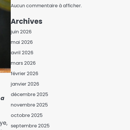
Aucun commentaire à afficher.
Archives
juin 2026
mai 2026
avril 2026
Les responsables du
mars 2026
PNUD Tchad échangent
avec les professionnels
février 2026
3
des médias
janvier 2026
12 contrôleurs généraux
de Police mis à la retraite
décembre 2025
 a
pour limite d’âge
4
novembre 2025
octobre 2025
Le Centre de
ye,
Documentation et
septembre 2025