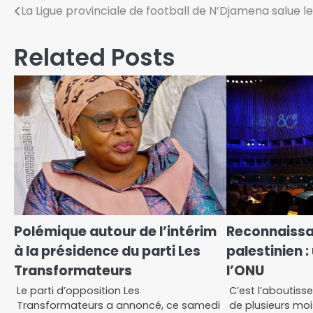
La Ligue provinciale de football de N’Djamena salue le
Related Posts
Polémique autour de l’intérim
Reconnaissan
à la présidence du parti Les
palestinien :
Transformateurs
l’ONU
Le parti d’opposition Les
C’est l’aboutis
Transformateurs a annoncé, ce samedi
de plusieurs mo