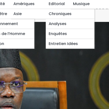
ationale adopte la réform
ité
Amériques
Editorial
Musique
29 voix
être
Asie
Chroniques
onnement
Analyses
s de l’Homme
Enquêtes
ion
Entretien Idées