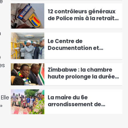
té
de Police mis à la retraite
pour limite d’âge
4
Le Centre de
Documentation et
n
d’Information
5
Géographique organise
sa première Journée
Zimbabwe : la chambre
e
portes ouvertes
haute prolonge la durée
es
du mandat de
6
Mnangagwa
La maire du 6e
arrondissement de
N’Djamena satisfaite des
Elle
1
travaux de curage des
»
caniveaux
RGPH3 : Les évêques du
Tchad appellent la
population à se faire
2