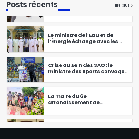
Posts récents
lire plus
Emploi : Abdoulaye Mbodou
Mbami dresse le bilan de la
mission tchadienne à l’OIT
1
Le ministre de l’Eau et de
l’Énergie échange avec les
cadres d’Iriba pour la
2
question de l’accès à l’Eau
Crise au sein des SAO : le
ministre des Sports convoque
la FTFA, Marius
3
Mouandilmadji menace de
poursuites judiciaires‎‎
La maire du 6e
arrondissement de
N’Djamena satisfaite des
4
travaux de curage des
caniveaux
RGPH3 : Les évêques du Tchad
appellent la population à se
faire recenser