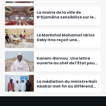
1
en instance d’intégration voit
le jour
La mairie de la ville de
N’Djaména sensibilise sur le
RGPH-3
2
Le Maréchal Mahamat Idriss
Deby Itno reçoit une
délégation d’hommes
3
d’Affaires Émiratis reçue
Kanem-Bornou : Une lettre
ouverte au chef de l’État pour
défendre le patrimoine
4
historique du Tchad
La médiation du ministre Naïr
Abakar met fin au différend
entre la FTFA et les
5
internationaux
Oligui Nguema invité au