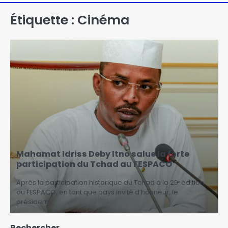
Étiquette :
Cinéma
Mahamat Idriss Deby Itno salue la forte
participation du Tchad au FESPACO
Après la participation historique du Tchad à la 29ᵉ édition
du FESPACO, en tant que pays invité d’honneur, le
président…
Rechercher