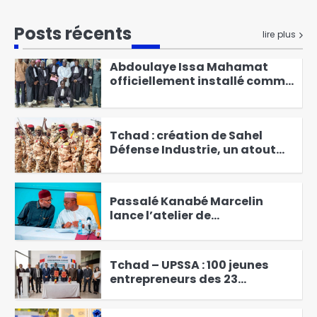
Abdoulaye Issa Mahamat
Posts récents
lire plus
officiellement installé comme
juge de paix du 3ᵉ
3
arrondissement
Tchad : création de Sahel
Défense Industrie, un atout
pour le pays
4
Passalé Kanabé Marcelin
lance l’atelier de
vulgarisation sur les
5
redevances liées au
prélèvement de l’eau brute
Tchad – UPSSA : 100 jeunes
entrepreneurs des 23
provinces bientôt en
6
formation d’excellence à
Agadir
Budget 2027 : le MPS apporte
son soutien ferme aux