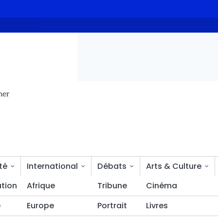
ée de sensibilisation contre le tabac, l’alcool et les drogues
mer
té
International
Débats
Arts & Culture
tion
Bien-être
Afrique
Tribune
Cinéma
é
Europe
Portrait
Livres