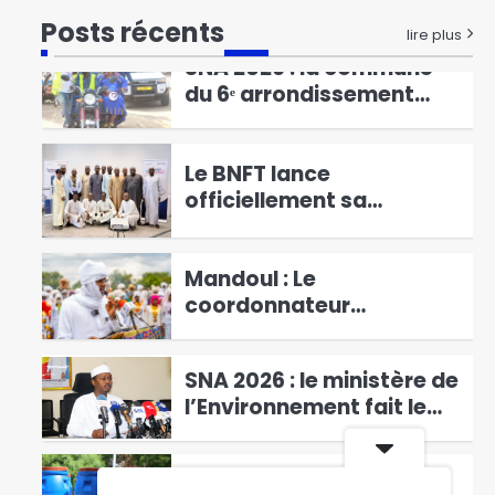
l’ordre au marché
1
Posts récents
lire plus
Ndombolo et au marché
central
SNA 2026 : la commune
du 6ᵉ arrondissement
lance la campagne « Une
2
femme, un arbre »
Le BNFT lance
officiellement sa
plateforme digitale e-
3
BNFT
Mandoul : Le
coordonnateur
Mahamat Saleh Abdeljelil
4
au contact des éleveurs
SNA 2026 : le ministère de
nomades de Maddadi
l’Environnement fait le
bilan
5
La commune du 3ᵉ