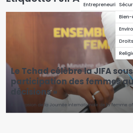
Entrepreneuriat
Sécur
Bien-
Envir
Droit
Relig
Le Tchad célèbre la JIFA sous
participation des femmes au
décisions »
À l’occasion de la Journée internationale de la femme afri