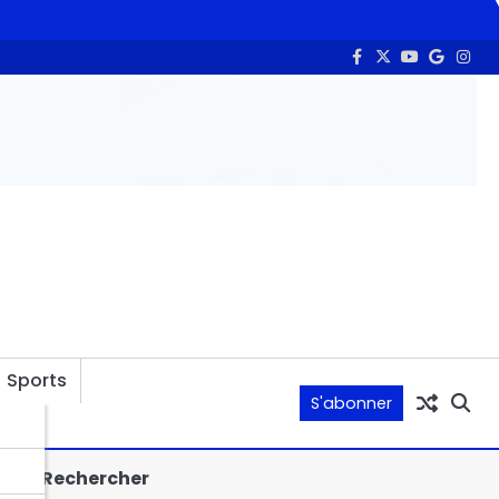
Abdoulaye Issa Mahamat officiellement installé comme juge de pa
Sports
S'abonner
Rechercher