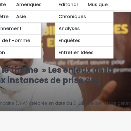
ité
Amériques
Editorial
Musique
être
Asie
Chroniques
onnement
Analyses
s de l’Homme
Enquêtes
ion
Entretien Idées
 le thème » Les enjeux de la
x instances de prise des
caine (JIFA) célébrée en date du 31 juillet, le secrétaire génér