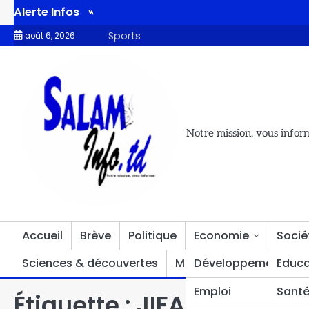
Alerte Infos
 aux nouvelles orientations présidentielles
Abéché : une journ
Sports
août 6, 2026
Notre mission, vous infor
Accueil
Brève
Politique
Economie
Socié
Sciences & découvertes
Multimédia
Développement
Divers
Educa
Emploi
Sant
Étiquette :
JIFA