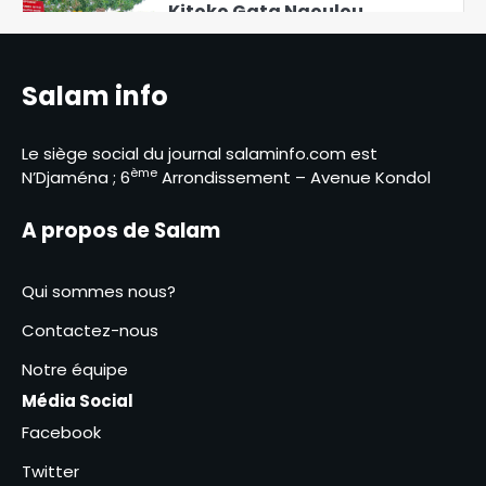
Kitoko Gata Ngoulou
échanges avec les femmes du
Mayo-Kebbi Ouest
5
Salam info
Des perspectives nouvelles
entre le Tchad et l’EAD
Le siège social du journal salaminfo.com est
6
ème
N’Djaména ; 6
Arrondissement – Avenue Kondol
Élections présidentielles au
Cameroun, Issa Tchiroma
A propos de Salam
Bakary se déclare vainqueur
1
Qui sommes nous?
Le Directeur général adjoint
de la Police nationale visite
Contactez-nous
les commissariats de
2
sécurité publique
Notre équipe
Israël affirme que le Hamas a
Média Social
remis les sept premiers
Facebook
otages à la Croix-Rouge
3
Twitter