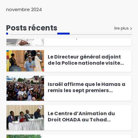
Des perspectives nouvelles
novembre 2024
entre le Tchad et l’EAD
6
Posts récents
lire plus
Élections présidentielles au
Cameroun, Issa Tchiroma
Bakary se déclare vainqueur
1
Le Directeur général adjoint
de la Police nationale visite
les commissariats de
2
sécurité publique
Israël affirme que le Hamas a
remis les sept premiers
otages à la Croix-Rouge
3
Le Centre d’Animation du
Droit OHADA au Tchad
Présente le Code vert 2025
4