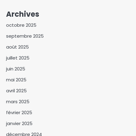
Archives
octobre 2025
septembre 2025
août 2025
Israël affirme que le Hamas a
juillet 2025
remis les sept premiers
otages à la Croix-Rouge
juin 2025
3
mai 2025
Le Centre d’Animation du
avril 2025
Droit OHADA au Tchad
Présente le Code vert 2025
4
mars 2025
Kitoko Gata Ngoulou
février 2025
échanges avec les femmes du
janvier 2025
Mayo-Kebbi Ouest
5
décembre 2024