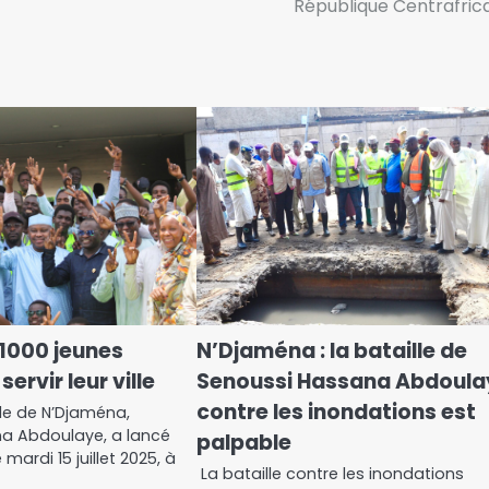
République Centrafric
1000 jeunes
N’Djaména : la bataille de
ervir leur ville
Senoussi Hassana Abdoula
contre les inondations est
lle de N’Djaména,
a Abdoulaye, a lancé
palpable
 mardi 15 juillet 2025, à
La bataille contre les inondations