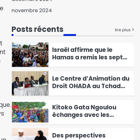
adjoint de la Police
ne
nationale visite les
2
novembre 2024
commissariats de
Israël affirme que le
sécurité publique
Posts récents
Hamas a remis les sept
lire plus
premiers otages à la
3
t
Croix-Rouge
Le Centre d’Animation du
nt
Droit OHADA au Tchad
s
Présente le Code vert
4
2025
Kitoko Gata Ngoulou
échanges avec les
femmes du Mayo-Kebbi
5
Ouest
que.
Des perspectives
ys
nouvelles entre le Tchad
et l’EAD
6
Élections présidentielles
que