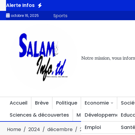
Alerte Infos
otiques
Accès à l’eau potable : le Tchad obtient le soutien d
Sports
octobre 16, 2025
Notre mission, vous infor
Accueil
Brève
Politique
Economie
Socié
Sciences & découvertes
Multimédia
Développement
Divers
Educa
Emploi
Sant
Home
2024
décembre
20
Samir Adam Annou