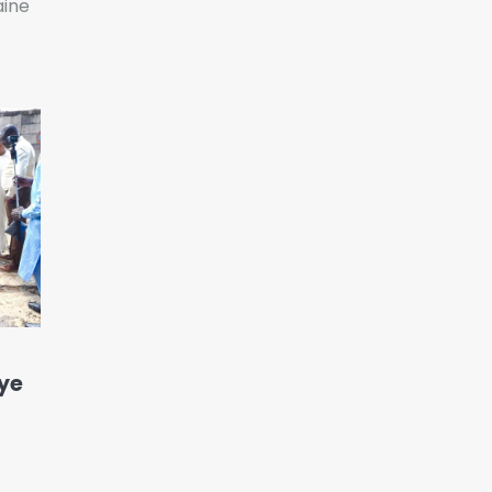
aine
nouvelles entre le Tchad
et l’EAD
6
ye