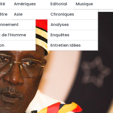
t la HAMA à sa place
ité
Amériques
Editorial
Musique
être
Asie
Chroniques
onnement
Analyses
s de l’Homme
Enquêtes
ion
Entretien Idées