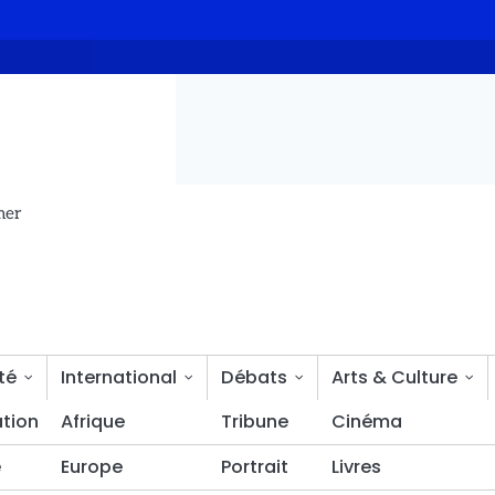
e la Banque mondiale
L’ONAPE sabote le PND
Intelligence a
mer
té
International
Débats
Arts & Culture
tion
Sciences & découvertes
Afrique
Tribune
Bien-être
Cinéma
é
Europe
Portrait
Livres
r remet la HAMA à sa place