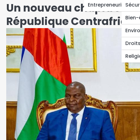
Un nouveau chapitre pour
Entrepreneuriat
Sécur
République Centrafricai
Bien-
Envir
Droit
Relig