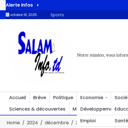
Alerte Infos
 obtient le soutien de la Banque mondiale
L’ONAPE sabote le P
Sports
octobre 16, 2025
Notre mission, vous infor
Accueil
Brève
Politique
Economie
Socié
Sciences & découvertes
Multimédia
Développement
Divers
Educa
Emploi
Sant
Home
2024
décembre
21
Un nouveau chapitr