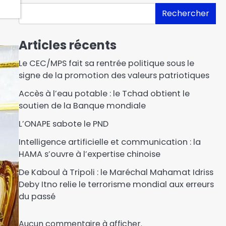
Rechercher
Articles récents
Le CEC/MPS fait sa rentrée politique sous le
signe de la promotion des valeurs patriotiques
Accès à l’eau potable : le Tchad obtient le
soutien de la Banque mondiale
L’ONAPE sabote le PND
Intelligence artificielle et communication : la
HAMA s’ouvre à l’expertise chinoise
Israël affirme que le
De Kaboul à Tripoli : le Maréchal Mahamat Idriss
Hamas a remis les sept
Deby Itno relie le terrorisme mondial aux erreurs
premiers otages à la
3
du passé
Croix-Rouge
Le Centre d’Animation du
Aucun commentaire à afficher.
Droit OHADA au Tchad