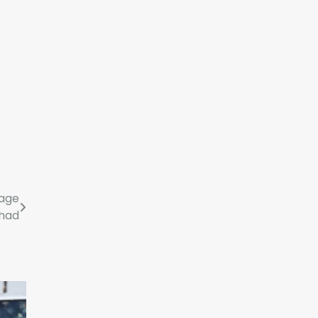
tage
had