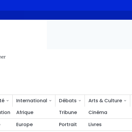
ND
Intelligence artificielle et communication : la HAMA s’ouvre
mer
té
International
Débats
Arts & Culture
tion
Sciences & découvertes
Afrique
Tribune
Bien-être
Cinéma
é
Europe
Portrait
Livres
e pour le Burkina Faso et la République Centrafricaine