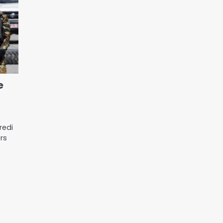
e
redi
rs