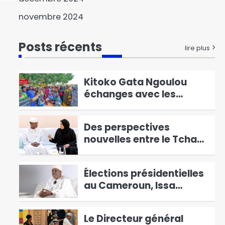
Hamas a remis les sept
premiers otages à la
3
novembre 2024
Croix-Rouge
Le Centre d’Animation du
Posts récents
Droit OHADA au Tchad
lire plus
Présente le Code vert
4
2025
Kitoko Gata Ngoulou
échanges avec les
femmes du Mayo-Kebbi
5
Ouest
Des perspectives
nouvelles entre le Tchad
et l’EAD
6
Élections présidentielles
au Cameroun, Issa
Tchiroma Bakary se
1
déclare vainqueur
Le Directeur général