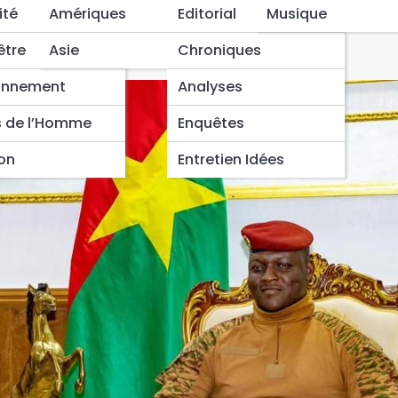
 le Burkina Faso et la
ité
Amériques
Editorial
Musique
ne
être
Asie
Chroniques
onnement
Analyses
s de l’Homme
Enquêtes
ion
Entretien Idées