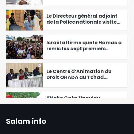
Bakary se déclare vainqueur
1
Le Directeur général adjoint
de la Police nationale visite
les commissariats de
2
sécurité publique
Israël affirme que le Hamas a
remis les sept premiers
otages à la Croix-Rouge
3
Le Centre d’Animation du
Droit OHADA au Tchad
Présente le Code vert 2025
4
Kitoko Gata Ngoulou
échanges avec les femmes du
Mayo-Kebbi Ouest
5
Salam info
Des perspectives nouvelles
entre le Tchad et l’EAD