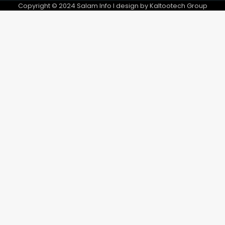
Mayo-Kebbi Ouest
Copyright © 2024 Salam Info l design by Kaltootech Group
5
Des perspectives nouvelles
entre le Tchad et l’EAD
6