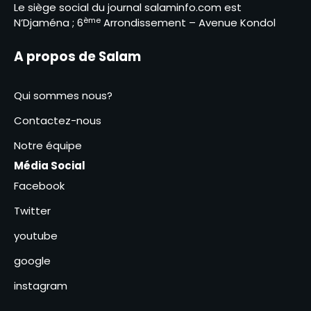
Le siège social du journal salaminfo.com est
6
ème
N’Djaména ; 6
Arrondissement – Avenue Kondol
Élections présidentielles au
Cameroun, Issa Tchiroma
A propos de Salam
Bakary se déclare vainqueur
1
Qui sommes nous?
Le Directeur général adjoint
de la Police nationale visite
Contactez-nous
les commissariats de
2
sécurité publique
Notre équipe
Israël affirme que le Hamas a
Média Social
remis les sept premiers
Facebook
otages à la Croix-Rouge
3
Twitter
Le Centre d’Animation du
youtube
Droit OHADA au Tchad
Présente le Code vert 2025
google
4
instagram
Kitoko Gata Ngoulou
échanges avec les femmes du