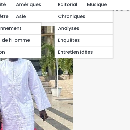
 à la tête de l’Assemblé
ité
Amériques
Editorial
Musique
être
Asie
Chroniques
onnement
Analyses
s de l’Homme
Enquêtes
ion
Entretien Idées