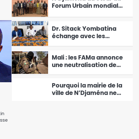
numériques
Forum Urbain mondial
pour une solution
2
durable de l’urbanisation
Dr. Sitack Yombatina
échange avec les
responsables
3
académiques de la zone
Mali : les FAMa annonce
méridionale
une neutralisation de
plusieurs terroristes lors
4
de frappes aériennes
Pourquoi la mairie de la
5
ville de N’Djaména ne
pourra pas gagner seule
le combat contre les
in
Accusations du HCDH : la
inondations
esse
CASCIDHO dément et
apporte son soutien à
6
l’armée tchadienne