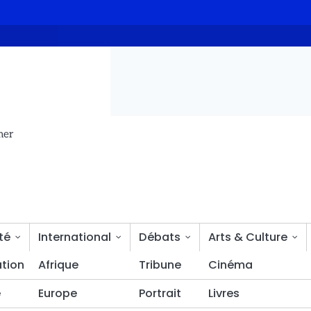
nt les avancées et les défis du gouvernement
L’association 
mer
té
International
Débats
Arts & Culture
tion
Bien-être
Afrique
Tribune
Cinéma
é
Europe
Portrait
Livres
à la tête de l’Assemblée nationale