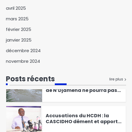
Urbain mondial pour une
avril 2025
solution durable de
1
l’urbanisation
mars 2025
Dr. Sitack Yombatina
février 2025
échange avec les
responsables académiques
janvier 2025
2
de la zone méridionale
décembre 2024
Mali : les FAMa annonce une
novembre 2024
neutralisation de plusieurs
terroristes lors de frappes
3
aériennes
Posts récents
lire plus
Pourquoi la mairie de la ville
de N’Djaména ne pourra pas
gagner seule le combat
4
contre les inondations
Accusations du HCDH : la
CASCIDHO dément et apporte
son soutien à l’armée