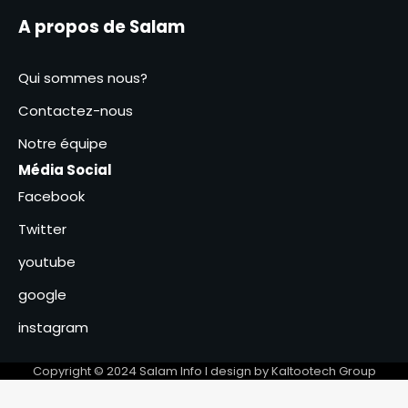
de N’Djaména ne pourra pas
A propos de Salam
gagner seule le combat
4
contre les inondations
Qui sommes nous?
Accusations du HCDH : la
CASCIDHO dément et apporte
Contactez-nous
son soutien à l’armée
5
tchadienne
Notre équipe
Média Social
La formation des agents du
BNFT sur la digitalisation
Facebook
clôturée
6
Twitter
youtube
google
instagram
Copyright © 2024 Salam Info l design by Kaltootech Group