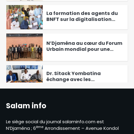
5
tchadienne
La formation des agents du
BNFT sur la digitalisation
clôturée
6
N’Djaména au cœur du Forum
Urbain mondial pour une
solution durable de
1
l’urbanisation
Dr. Sitack Yombatina
échange avec les
responsables académiques
2
de la zone méridionale
Mali : les FAMa annonce une
Salam info
neutralisation de plusieurs
terroristes lors de frappes
3
aériennes
Le siège social du journal salaminfo.com est
ème
N’Djaména ; 6
Arrondissement – Avenue Kondol
Pourquoi la mairie de la ville