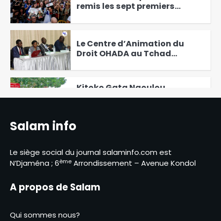
3
Le Centre d’Animation du
Droit OHADA au Tchad
Présente le Code vert 2025
4
Kitoko Gata Ngoulou
échanges avec les femmes du
Mayo-Kebbi Ouest
5
Des perspectives nouvelles
entre le Tchad et l’EAD
Salam info
6
Le siège social du journal salaminfo.com est
Élections présidentielles au
ème
N’Djaména ; 6
Arrondissement – Avenue Kondol
Cameroun, Issa Tchiroma
Bakary se déclare vainqueur
1
A propos de Salam
Le Directeur général adjoint
de la Police nationale visite
Qui sommes nous?
les commissariats de