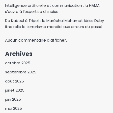
Intelligence artificielle et communication : la HAMA
s’ouvre à l’expertise chinoise
De Kaboul à Tripoli : le Maréchal Mahamat Idriss Deby
Itno relie le terrorisme mondial aux erreurs du passé
Aucun commentaire à afficher.
Archives
octobre 2025
septembre 2025
Israël affirme que le Hamas a
août 2025
remis les sept premiers
otages à la Croix-Rouge
juillet 2025
3
juin 2025
Le Centre d’Animation du
mai 2025
Droit OHADA au Tchad