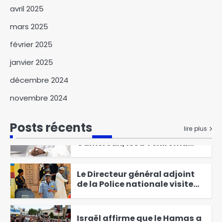
Présente le Code vert 2025
4
avril 2025
Kitoko Gata Ngoulou
mars 2025
échanges avec les femmes du
février 2025
Mayo-Kebbi Ouest
5
janvier 2025
Des perspectives nouvelles
entre le Tchad et l’EAD
décembre 2024
6
novembre 2024
Élections présidentielles au
Cameroun, Issa Tchiroma
Posts récents
lire plus
Bakary se déclare vainqueur
1
Le Directeur général adjoint
de la Police nationale visite
les commissariats de
2
sécurité publique
Israël affirme que le Hamas a
remis les sept premiers
otages à la Croix-Rouge