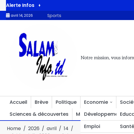
Alerte Infos
e 2026 au Bénin : Paul Hounkpè reconnaît la victoire du duo Wadag
Sports
avril 14, 2026
Notre mission, vous infor
Accueil
Brève
Politique
Economie
Socié
Sciences & découvertes
Multimédia
Développement
Divers
Educa
Emploi
Sant
Home
2026
avril
14