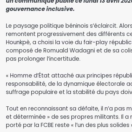
un communiqué publié ce lundi 13 avril 2026,
gouvernance inclusive.
​Le paysage politique béninois s’éclaircit. Alor
remontent progressivement des différents cent
Hounkpè, a choisi la voie du fair-play républ
composé de Romuald Wadagni et de sa colisti
pas prolonger l’incertitude.
« Homme d’État attaché aux principes républi
responsabilité, de la dynamique électorale act
suffrage populaire et la stabilité du pays doi
​Tout en reconnaissant sa défaite, il n’a pas 
et déterminée » de ses propres militants. Il a
porté par la FCBE reste « l’un des plus solides »