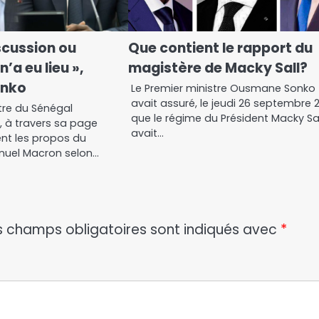
scussion ou
Que contient le rapport du
’a eu lieu »,
magistère de Macky Sall?
onko
Le Premier ministre Ous­mane Sonko
avait assuré, le jeudi 26 septembre 
tre du Sénégal
que le régime du Président Macky Sa
 à travers sa page
avait…
nt les propos du
nuel Macron selon…
s champs obligatoires sont indiqués avec
*