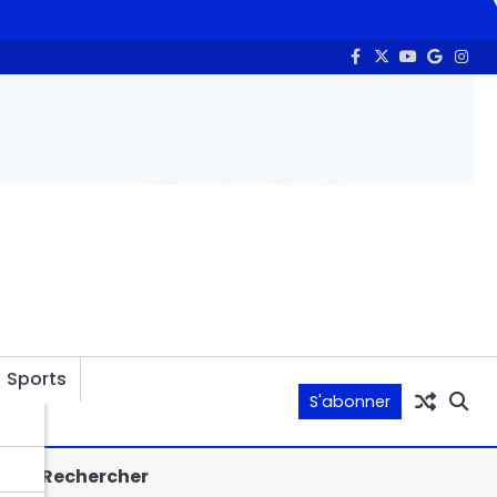
ur du Tchad
La Coalition des personnes handicapées lance un
Sports
S'abonner
Rechercher