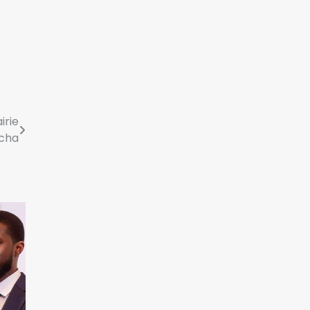
s’entretient avec Faure
Gnassingbé
3
ORABANK s’engage aux
côtés du ministère de
l’Eau et de l’Énergie pour
4
le financement du PND
irie
Climat : Cinq cantons
rcha
dans le Mayo-kebbi
ouest adoptent leurs
5
nouveaux PDL
La mairie centrale et la
direction générale des
impôts signent une
6
convention de
coopération et de
collaboration