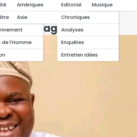
la victoire du duo Wadagni-Talata
ité
Amériques
Editorial
Musique
énin : Paul Hounkpè
être
Asie
Chroniques
u duo Wadagni-Talata
onnement
Analyses
s de l’Homme
Enquêtes
ion
Entretien Idées