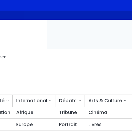
ni-Talata
13 avril, une date marquante dans l’histoire politiq
mer
té
International
Débats
Arts & Culture
tion
Bien-être
Afrique
Tribune
Cinéma
é
Europe
Portrait
Livres