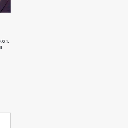
2024,
ll