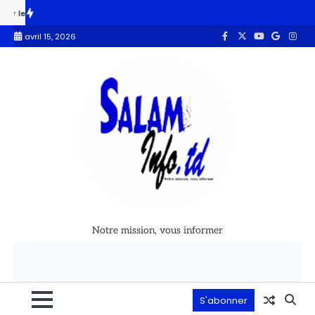
’unité
Le parti Réformiste qualifie la gestion du pays de » clanique 
avril 15, 2026
Notre mission, vous informer
S'abonner