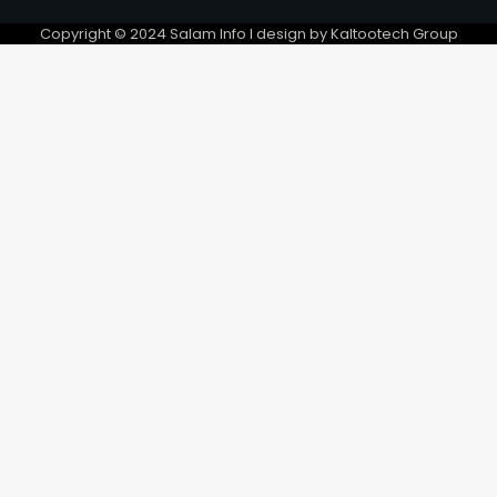
silencieuse s’installe dans
l’indifférence
Copyright © 2024 Salam Info l design by Kaltootech Group
5
Ali Kolotou Tchaïmi
s’entretient avec Faure
Gnassingbé
6