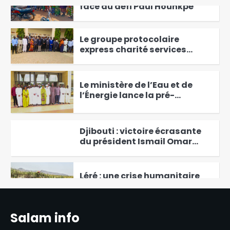
face au défi Paul Hounkpè
1
Le groupe protocolaire
express charité services
s’engage pour un protocole
2
aux normes internationales
Le ministère de l’Eau et de
l’Énergie lance la pré-
validation du projet Eau du
3
Tchad
Djibouti : victoire écrasante
4
du président Ismail Omar
Guelleh réélu avec 97,81% des
voix
Léré : une crise humanitaire
silencieuse s’installe dans
l’indifférence
5
Salam info
Ali Kolotou Tchaïmi