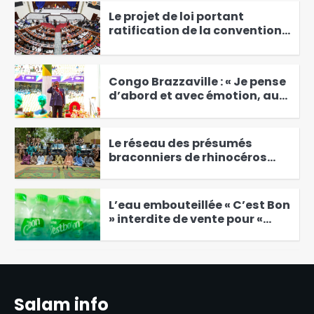
Le projet de loi portant
ratification de la convention
créant l’Institut régional pour
2
l’éducation au Sahel adopté
par les députés
Congo Brazzaville : « Je pense
d’abord et avec émotion, au
Congo, notre pays » Denis
3
Sassou-Nguesso
Le réseau des présumés
braconniers de rhinocéros
démantelé
4
L’eau embouteillée « C’est Bon
» interdite de vente pour «
non-conformités majeures
5
Santé : les tradipraticiens
tchadiens sollicitent le
soutien de l’État
6
Salam info