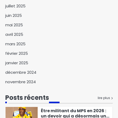
3
juillet 2025
La commune du 6ᵉ
juin 2025
arrondissement de
N’Djamena lance les travaux
mai 2025
4
de reprofilage des routes
avril 2025
Les dirigeants de la Société
nationale de recouvrement
mars 2025
des créances installés
5
février 2025
Journalisme au Tchad : le seul
janvier 2025
bordel qui reste
décembre 2024
6
novembre 2024
Attaque terroriste de Boko
Haram à Barka Tolorom : le
Posts récents
chef de l’État compatit avec
lire plus
1
les victimes
Être militant du MPS en 2026 :
un devoir qui a désormais un