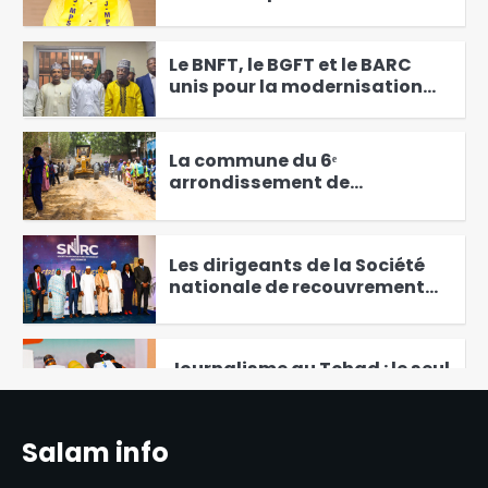
prix clair
2
Le BNFT, le BGFT et le BARC
unis pour la modernisation
des corridors
3
La commune du 6ᵉ
arrondissement de
N’Djamena lance les travaux
4
de reprofilage des routes
Les dirigeants de la Société
nationale de recouvrement
des créances installés
5
Journalisme au Tchad : le seul
bordel qui reste
6
Salam info
Attaque terroriste de Boko