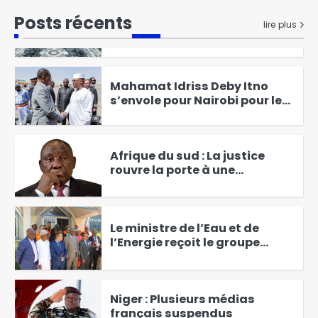
Posts récents
Mahamat Idriss Deby Itno
lire plus
s’envole pour Nairobi pour les
sommets « Africa Forward » et
2
« Bassin du Congo »
Afrique du sud : La justice
rouvre la porte à une
destitution du président
3
Ramaphosa
Le ministre de l’Eau et de
l’Energie reçoit le groupe
SONELGAZ
4
Niger : Plusieurs médias
français suspendus
5
La CASCIDHO appelle la