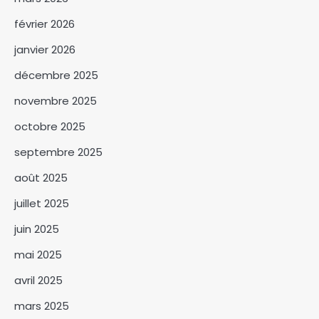
février 2026
janvier 2026
décembre 2025
novembre 2025
octobre 2025
septembre 2025
Le MPS apporte son soutien
aux forces de défense après
août 2025
l’attaque de Barka Tolorom
3
juillet 2025
Attaque au Lac : le parti
juin 2025
Alliance Socialiste appelle à
un sursaut patriotique
mai 2025
4
avril 2025
Le Premier ministre Allah
mars 2025
Maye Halina prône une