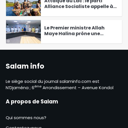
Attaque au Lac : le parti
Alliance Socialiste appelle à
un sursaut patriotique
4
Le Premier ministre Allah
Maye Halina prône une
réponse globale face au
5
terrorisme au Lac
Le parti APRECI condamne les
attaques terroristes de Boko
Salam info
Haram au Lac-Tchad
6
Le siège social du journal salaminfo.com est
Niger : Plusieurs médias
ème
N’Djaména ; 6
Arrondissement – Avenue Kondol
français suspendus
1
A propos de Salam
La CASCIDHO appelle la
population du Lac à la
Qui sommes nous?
vigilance et à collaborer avec
2
Contactez-nous