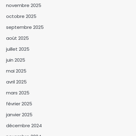
novembre 2025
octobre 2025
septembre 2025
La mairie de la ville de
N’Djaména clarifie les
août 2025
réformes tarifaires des
3
marchés pour 2026‎
juillet 2025
Le congrès parlementaire
juin 2025
révise le règlement intérieur
mai 2025
et examine la prorogation de
4
l’état d’urgence dans le Lac
avril 2025
L’UNFPA et le ministère de la
mars 2025
Jeunesse, un partenariat
stratégique pour la jeunesse
février 2025
5
janvier 2025
Le Togo supprime le visa pour
décembre 2024
tout les pays africains et
rejoint 6 autres pays