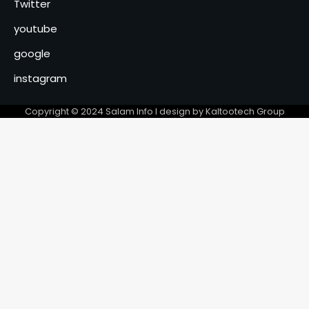
marchés pour 2026‎
Twitter
youtube
Le congrès parlementaire
révise le règlement intérieur
google
et examine la prorogation de
4
l’état d’urgence dans le Lac
instagram
L’UNFPA et le ministère de la
Jeunesse, un partenariat
Copyright © 2024 Salam Info l design by Kaltootech Group
stratégique pour la jeunesse
5
Le Togo supprime le visa pour
tout les pays africains et
rejoint 6 autres pays
6