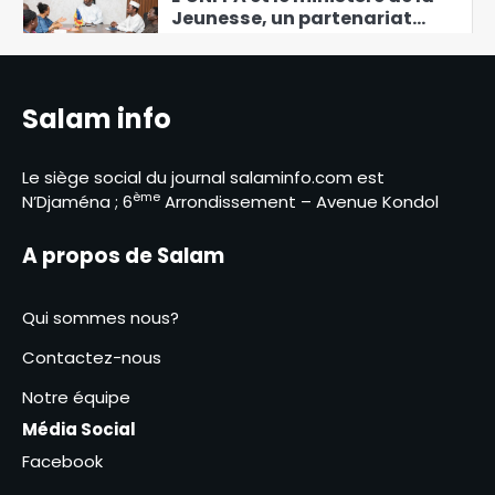
Jeunesse, un partenariat
stratégique pour la jeunesse
5
Le Togo supprime le visa pour
Salam info
tout les pays africains et
rejoint 6 autres pays
6
Le siège social du journal salaminfo.com est
ème
N’Djaména ; 6
Arrondissement – Avenue Kondol
Allah-Maye Halina met en
avant les avancées et les
A propos de Salam
défis du gouvernement
1
Qui sommes nous?
L’association Cœur d’Or vole
au secours des orphelins
Contactez-nous
2
Notre équipe
Média Social
La mairie de la ville de
N’Djaména clarifie les
Facebook
réformes tarifaires des
3