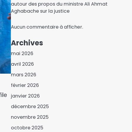
autour des propos du ministre Ali Ahmat
Aghabache sur la justice
Aucun commentaire à afficher.
Archives
mai 2026
avril 2026
Le Tchad mobilise des
mars 2026
moyens et stratégies
pour faire face aux
février 2026
3
pertes et dommages liés
ile
janvier 2026
Guinée : L’opposition
aux inondations
conteste les législatives
décembre 2025
du 31 mai
4
novembre 2025
Les magistrats
octobre 2025