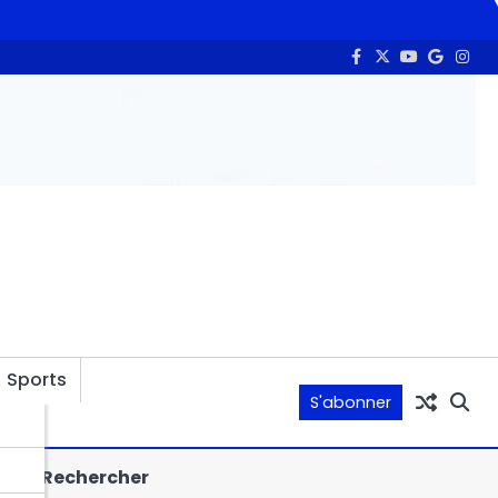
tensifie sa campagne de lutte contre la circulation et l’inondation
Sports
S'abonner
lés
Rechercher