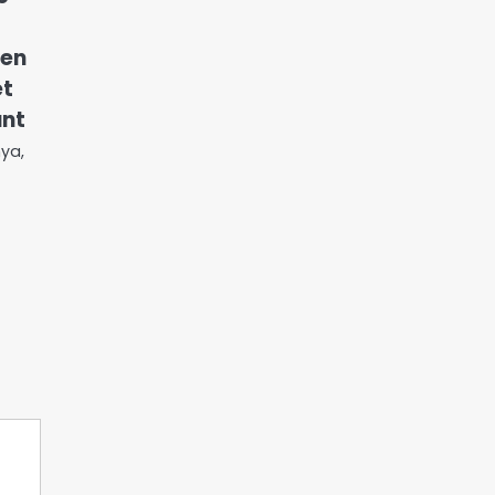
 en
et
ant
nya,