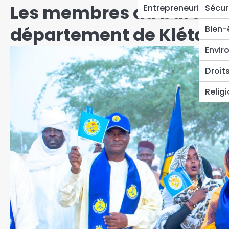
Les membres du bureau 
Entrepreneuriat
Sécur
département de Kléta off
Bien-
Envir
Droit
Relig