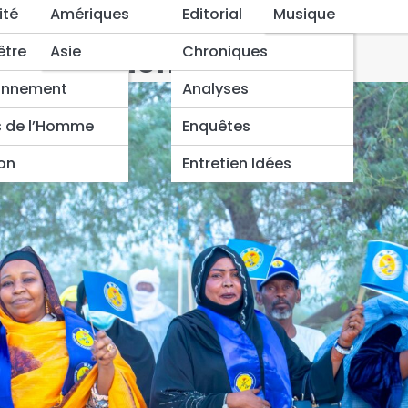
du MPS pour le
ité
Amériques
Editorial
Musique
iciellement installés
être
Asie
Chroniques
onnement
Analyses
s de l’Homme
Enquêtes
ion
Entretien Idées