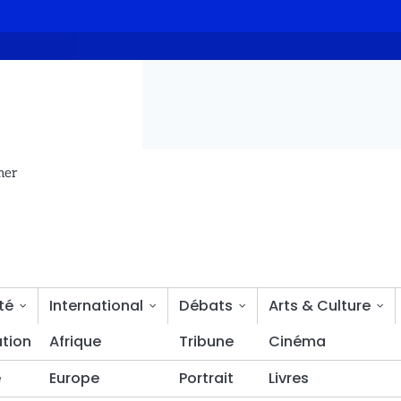
ion du manioc en attiéké
Le maire de la ville de N’Djaména in
mer
té
International
Débats
Arts & Culture
tion
Bien-être
Afrique
Tribune
Cinéma
é
Europe
Portrait
Livres
 MPS pour le département de Kléta officiellement instal