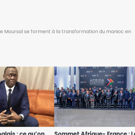
e Moursal se forment à la transformation du manioc en
alais : ce qu’on
Sommet Afrique- France : L