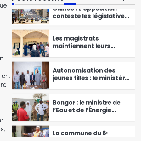
que
Guinée : L’opposition
aux inondations
conteste les législatives
du 31 mai
4
Les magistrats
maintiennent leurs
poursuites contre le
5
en
ministre Ali Ahmat
Aghabache
Autonomisation des
jeunes filles : le ministère
leh.
des Sports et le projet
ure
6
SOWED+ renforcent leur
partenariat
Bongor : le ministre de
l’Eau et de l’Énergie
inspecte les travaux de
1
er
construction de la
s,
nouvelle centrale hybride
La commune du 6ᵉ
Arrondissement