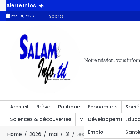
Alerte Infos
 femmes de Paris-Congo et de Moursal se forment à la transformat
Sports
mai 31, 2026
Notre mission, vous infor
Accueil
Brève
Politique
Economie
Socié
Sciences & découvertes
Multimédia
Développement
Divers
Educa
Emploi
Sant
Home
2026
mai
31
Les membres du bureau du