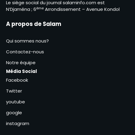
Le siège social du journal salaminfo.com est
Gagal : un nouveau-né
ème
N’Djaména ; 6
Arrondissement – Avenue Kondol
retrouvé dans un WC
2
A propos de Salam
Bichara Chonko, le
technocrate de l’Éducation en
Qui sommes nous?
course pour Haraze Al-Biar
3
Contactez-nous
Notre équipe
Les commerçants saluent la
décision de la suspension des
Média Social
nouveaux droits de place.
4
Facebook
Twitter
Le ministre Hassan Bakhit
Djamous appelle a une
youtube
mobilisation générale pour le
5
climat
google
Le Tchad mise sur l’éducation
instagram
environnementale pour la
protection de