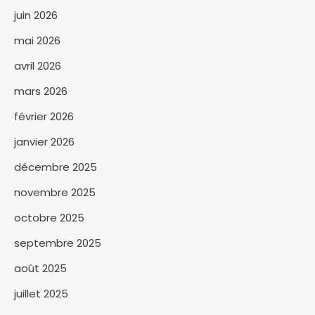
juin 2026
mai 2026
avril 2026
mars 2026
février 2026
janvier 2026
décembre 2025
novembre 2025
Bichara Chonko, le
octobre 2025
technocrate de l’Éducation en
course pour Haraze Al-Biar
septembre 2025
3
août 2025
Les commerçants saluent la
juillet 2025
décision de la suspension des
nouveaux droits de place.