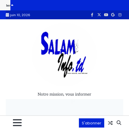
le Mayo Kebbi-est : le CAMOJET condamne et appelle l’État à renforcer so
juin 10, 2026
Notre mission, vous informer
S'abonner