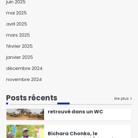
juin 2025
4
mai 2025
Le ministre Hassan Bakhit
Djamous appelle a une
avril 2025
mobilisation générale pour le
5
climat
mars 2025
Le Tchad mise sur l’éducation
février 2025
environnementale pour la
janvier 2025
protection de
6
l’environnement
décembre 2024
Walia : la mauvaise qualité du
novembre 2024
réseau internet complique le
quotidien de la population
1
Posts récents
lire plus
Gagal : un nouveau-né
retrouvé dans un WC
2
Bichara Chonko, le