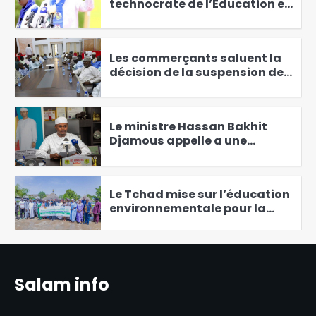
technocrate de l’Éducation en
course pour Haraze Al-Biar
3
Les commerçants saluent la
décision de la suspension des
nouveaux droits de place.
4
Le ministre Hassan Bakhit
Djamous appelle a une
mobilisation générale pour le
5
climat
Le Tchad mise sur l’éducation
environnementale pour la
protection de
6
l’environnement
Walia : la mauvaise qualité du
réseau internet complique le
Salam info
quotidien de la population
1