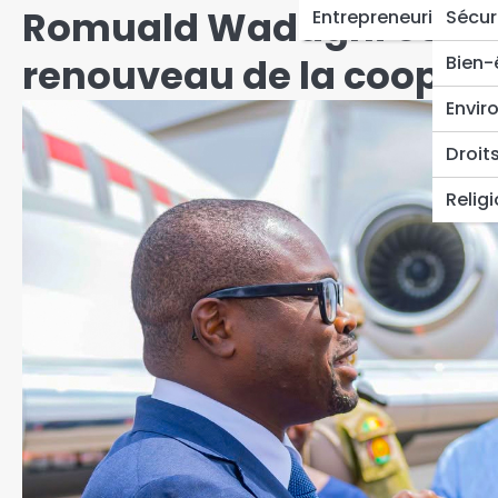
Romuald Wadagni et Assi
Entrepreneuriat
Sécur
renouveau de la coopéra
Bien-
Envir
Droit
Relig