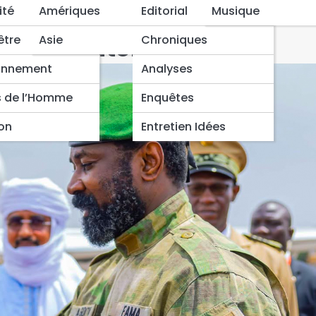
mi Goïta scellent le
ité
Amériques
Editorial
Musique
tion bilatérale
être
Asie
Chroniques
onnement
Analyses
s de l’Homme
Enquêtes
ion
Entretien Idées