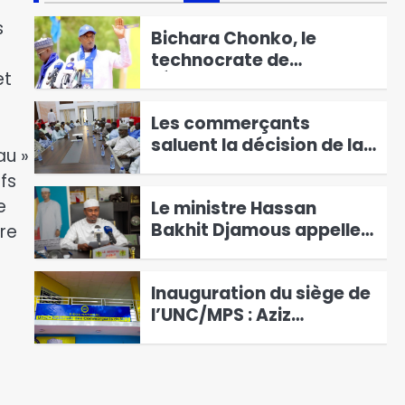
3
s
Bichara Chonko, le
technocrate de
et
l’Éducation en course
4
pour Haraze Al-Biar
Les commerçants
saluent la décision de la
au »
suspension des
5
fs
nouveaux droits de
e
Le ministre Hassan
place.
Bakhit Djamous appelle a
re
une mobilisation
6
générale pour le climat
Inauguration du siège de
l’UNC/MPS : Aziz
Mahamat Saleh appelle à
1
la mobilisation et à la
lutte contre la corruption
Walia : la mauvaise
qualité du réseau