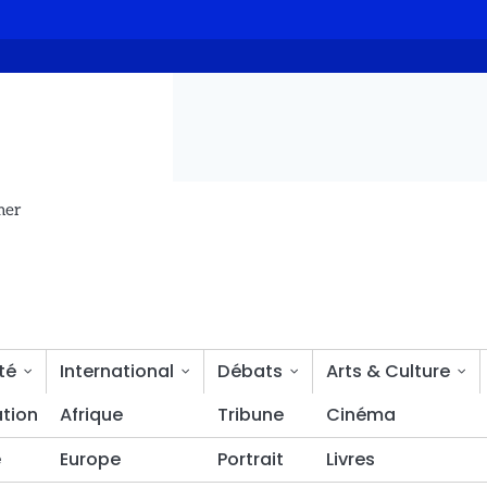
 le Mayo Kebbi-est : le CAMOJET condamne et appelle l’État à renfo
mer
té
International
Débats
Arts & Culture
tion
Bien-être
Afrique
Tribune
Cinéma
é
Europe
Portrait
Livres
 Goïta scellent le renouveau de la coopération bilatéral