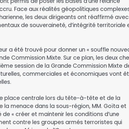
d ont permis de poser les bases d’une relance
ccru. Face aux réalités géopolitiques complexe
aharienne, les deux dirigeants ont réaffirmé avec
taux de souveraineté, d’intégrité territoriale 
eur a été trouvé pour donner un « souffle nouve
rande Commission Mixte. Sur ce plan, les deux che
uxième session de la Grande Commission Mixte d
lturelles, commerciales et économiques vont êt
lles.
 place centrale lors du tête-à-tête et de la
 de la menace dans la sous-région, MM. Goïta et
 de « créer et maintenir les conditions d’une
ment contre les groupes armés terroristes qui