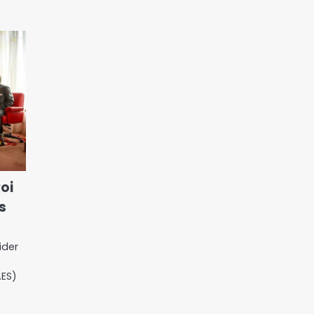
Roi
s
ider
AES)