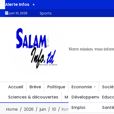
Alerte Infos
arche pour les législatives partielles du 21 juin
Violences dans
Sports
juin 10, 2026
Notre mission, vous infor
Accueil
Brève
Politique
Economie
Socié
Sciences & découvertes
Multimédia
Développement
Divers
Educa
Emploi
Sant
Home
2026
juin
10
Romuald Wadagni et Assimi