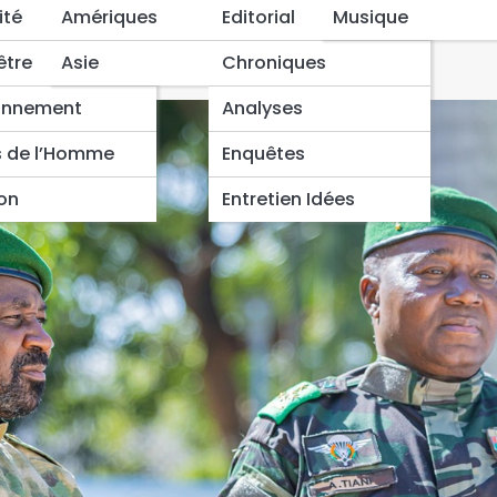
fermement l’attaque
ité
Amériques
Editorial
Musique
ort
être
Asie
Chroniques
onnement
Analyses
s de l’Homme
Enquêtes
ion
Entretien Idées