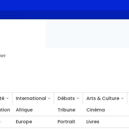
PH-3 : La ministre Fatima Goukouni Weddeye mobilise les ressortis
mer
té
International
Débats
Arts & Culture
tion
Bien-être
Afrique
Tribune
Cinéma
é
Europe
Portrait
Livres
rmement l’attaque terroriste contre l’aéroport