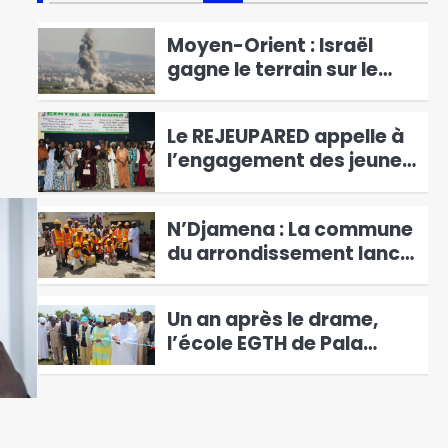
pratiques politiques
Moyen-Orient : Israël
gagne le terrain sur le
Liban
4
Le REJEUPARED appelle à
l’engagement des jeunes
pour l’avenir de l’Afrique
5
N’Djamena : La commune
du arrondissement lance
le programme « Les
6
Bâtisseurs de la
Un an après le drame,
commune du 3e
l’école EGTH de Pala
arrondissement »
1
renaît et rouvre ses
portes
Mali | Le chef terroriste
Oumar Kéréna neutralisé