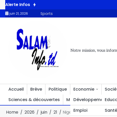
Alerte Infos
 place dans les marchés obtenu sous l’égide de l’UNC-MPS
RG
Sports
juin 21, 2026
Notre mission, vous infor
Accueil
Brève
Politique
Economie
Socié
Sciences & découvertes
Multimédia
Développement
Divers
Educa
Emploi
Sant
Home
2026
juin
21
Niger : l’AES condamne fe