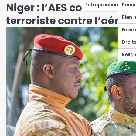
Niger : l’AES condamne 
Entrepreneuriat
Sécur
terroriste contre l’aérop
Bien-
Envir
Droit
Relig