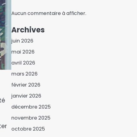
Aucun commentaire à afficher.
Archives
juin 2026
mai 2026
avril 2026
mars 2026
février 2026
Le Parti APRECI outille ses
janvier 2026
3
té
militants sur les bonnes
décembre 2025
pratiques politiques
novembre 2025
Moyen-Orient : Israël
ter
gagne le terrain sur le
octobre 2025
Liban
4