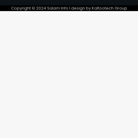
Unis
5
Copyright © 2024 Salam Info l design by Kaltootech Group
#RGPH-3 | la coordination
nationale d’appui et de
mobilisation des éleveurs
6
nomades est dans la zone
méridionale