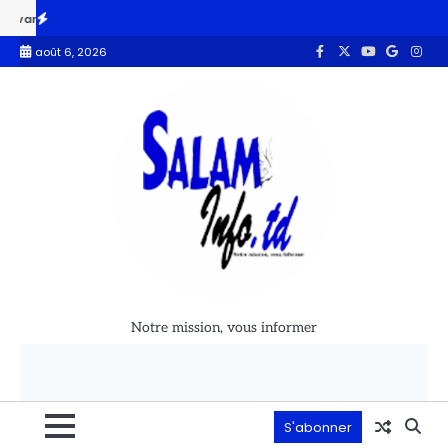
s au prélèvement de l’eau brute
Tchad – UPSSA : 100 jeunes entrepre
août 6, 2026
Notre mission, vous informer
S'abonner