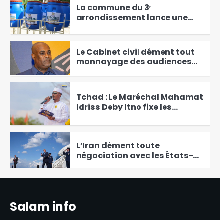
La commune du 3ᵉ
arrondissement lance une
campagne de prévention et
2
de sensibilisation contre le
choléra
‎Le Cabinet civil dément tout
monnayage des audiences
présidentielles et annonce
3
des poursuites
Tchad : Le Maréchal Mahamat
Idriss Deby Itno fixe les
ambitions du budget 2027
4
sous le signe de la « connexion
» et des résultats
L’Iran dément toute
négociation avec les États-
Unis
5
#RGPH-3 | la coordination
nationale d’appui et de
Salam info
mobilisation des éleveurs
6