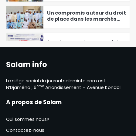
5
Un compromis autour du droit
de place dans les marchés
obtenu sous l’égide de l’UNC-
6
MPS
Élections partielles du 21 juin :
la CASCIDHO juge les scrutins
transparents et crédibles
1
Salam info
‎La commune du 3ᵉ
arrondissement de la ville de
Le siège social du journal salaminfo.com est
N’Djaména investit dans la
ème
N’Djaména ; 6
Arrondissement – Avenue Kondol
2
formation des jeunes aux
métiers du pavage
Le groupe MPS salue le succès de la
A propos de Salam
3
mission sénatoriale en Libye et la
libération de détenus tchadiens
Qui sommes nous?
Lac Léré : un désastre
Contactez-nous
annoncé