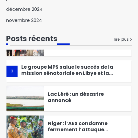
Élections partielles du 21 juin :
décembre 2024
la CASCIDHO juge les scrutins
novembre 2024
transparents et crédibles
1
Posts récents
‎La commune du 3ᵉ
lire plus
arrondissement de la ville de
N’Djaména investit dans la
2
formation des jeunes aux
métiers du pavage
Le groupe MPS salue le succès de la
3
mission sénatoriale en Libye et la
libération de détenus tchadiens
Lac Léré : un désastre
annoncé
4
Niger : l’AES condamne
fermement l’attaque
terroriste contre l’aéroport