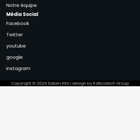
Notre équipe
4
Média Social
Niger : l’AES condamne
Facebook
fermement l’attaque
terroriste contre l’aéroport
Twitter
5
youtube
Un compromis autour du droit
de place dans les marchés
google
obtenu sous l’égide de l’UNC-
6
MPS
instagram
Copyright © 2024 Salam Info l design by Kaltootech Group