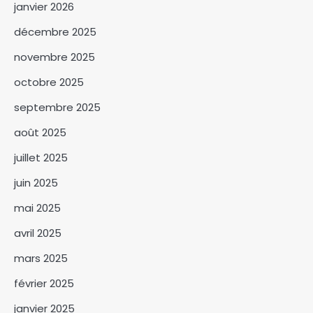
janvier 2026
décembre 2025
novembre 2025
Le groupe MPS salue le succès de la
octobre 2025
3
mission sénatoriale en Libye et la
libération de détenus tchadiens
septembre 2025
août 2025
Lac Léré : un désastre
annoncé
juillet 2025
4
juin 2025
Niger : l’AES condamne
mai 2025
fermement l’attaque
terroriste contre l’aéroport
avril 2025
5
mars 2025
Un compromis autour du droit
de place dans les marchés
février 2025
obtenu sous l’égide de l’UNC-
6
MPS
janvier 2025