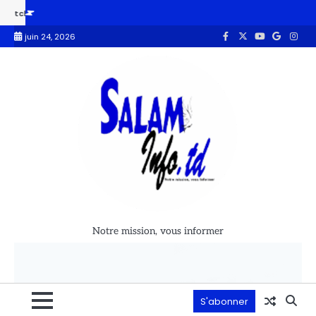
PH-3 : la sénatrice Sahoulba Fouda appelle les populations du Mayo-Kebbi
juin 24, 2026
Notre mission, vous informer
S'abonner