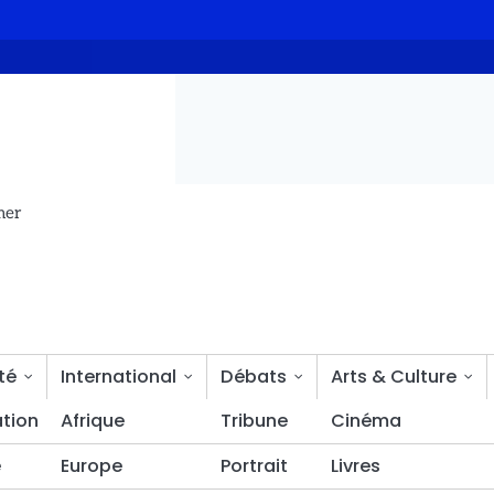
nde la mise en liberté provisoire de son président Max Kemkoye
mer
té
International
Débats
Arts & Culture
tion
Bien-être
Afrique
Tribune
Cinéma
é
Europe
Portrait
Livres