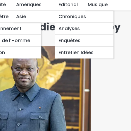
 par le Président tchadien Idriss Déby Itno
ité
Amériques
Editorial
Musique
 Sommet sur l’eau de
être
Asie
Chroniques
ent tchadien Idriss Déby
onnement
Analyses
s de l’Homme
Enquêtes
ion
Entretien Idées