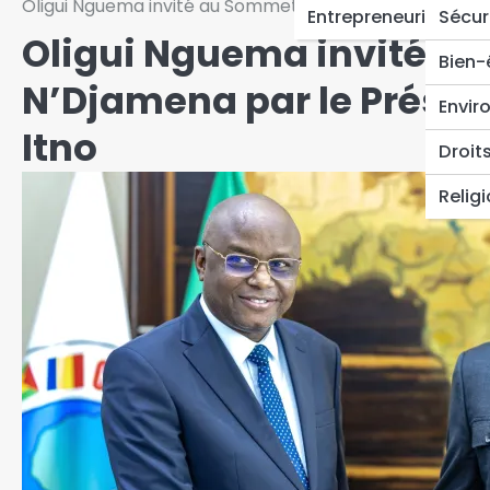
Oligui Nguema invité au Sommet sur l’eau de N’Djamena
Entrepreneuriat
Sécur
Oligui Nguema invité au
Bien-
N’Djamena par le Présid
Envir
Itno
Droit
Relig