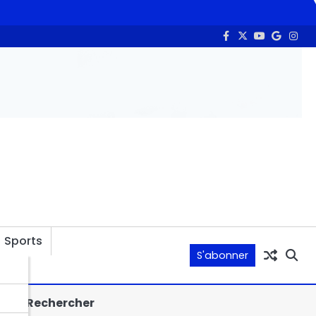
Initiative 50 mille emplois des jeunes : Naïr Abakar confirme l’
Sports
S'abonner
Rechercher