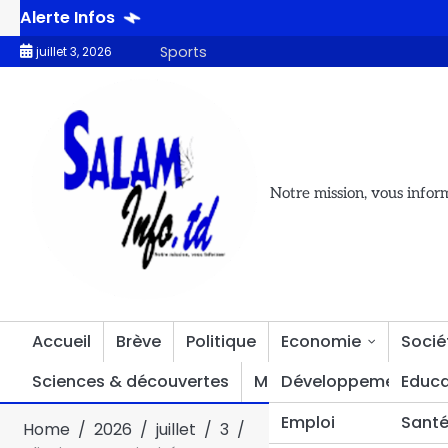
Alerte Infos
Djamena par le Président tchadien Idriss Déby Itno
L’UDP dema
Sports
juillet 3, 2026
Notre mission, vous infor
Accueil
Brève
Politique
Economie
Socié
Sciences & découvertes
Multimédia
Développement
Divers
Educa
Emploi
Sant
Home
2026
juillet
3