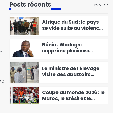
Posts récents
du 6ᵉ arrondissement
lire plus
remanie son budget
1
annuel
Afrique du Sud : le pays
se vide suite au violences
et intimidation des
2
forces anti-migrants
Bénin : Wadagni
supprime plusieurs
n
agences pour redresser
3
l’économie
Le ministre de l’Élevage
visite des abattoirs
modernes à Gaziantep
de
4
en vue de la finalisation
Coupe du monde 2026 : le
du CIERD de Djarmaya
Maroc, le Brésil et le
Paraguay rejoignent le
5
Canada en huitièmes de