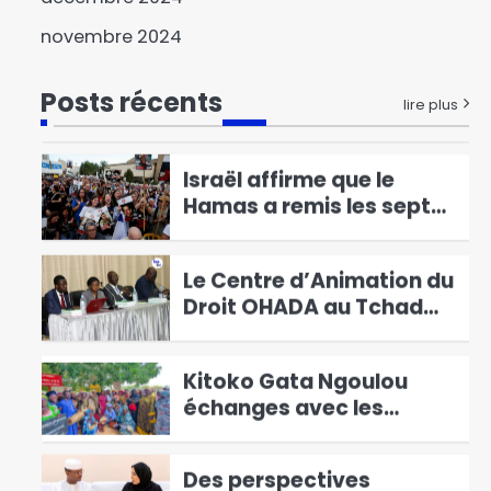
au Cameroun, Issa
Tchiroma Bakary se
1
novembre 2024
déclare vainqueur
Le Directeur général
Posts récents
adjoint de la Police
lire plus
nationale visite les
2
commissariats de
Israël affirme que le
sécurité publique
Hamas a remis les sept
premiers otages à la
3
Croix-Rouge
Le Centre d’Animation du
Droit OHADA au Tchad
Présente le Code vert
4
2025
Kitoko Gata Ngoulou
échanges avec les
femmes du Mayo-Kebbi
5
Ouest
Des perspectives