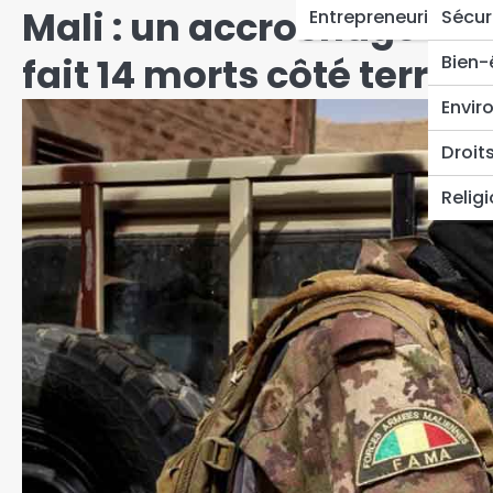
Mali : un accrochage entr
Entrepreneuriat
Sécur
fait 14 morts côté terrori
Bien-
Envir
Droit
Relig