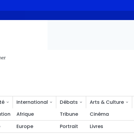
Tchad obtient le soutien de la Banque mondiale
L’ONAPE sabote
mer
té
International
Débats
Arts & Culture
tion
Sciences & découvertes
Afrique
Tribune
Bien-être
Cinéma
é
Europe
Portrait
Livres
FAMA et les terroristes fait 14 morts côté terroristes