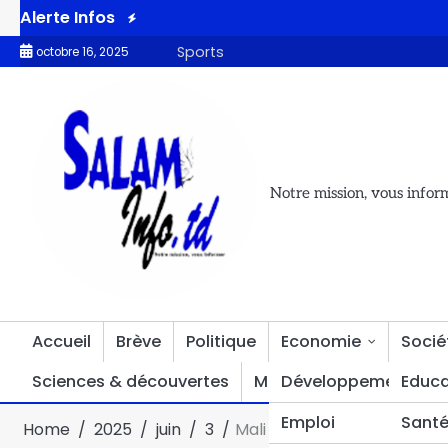
Alerte Infos
romotion des valeurs patriotiques
Accès à l’eau potable : le 
Sports
octobre 16, 2025
Notre mission, vous infor
Accueil
Brève
Politique
Economie
Socié
Sciences & découvertes
Multimédia
Développement
Divers
Educa
Emploi
Sant
Home
2025
juin
3
Mali : un accrochage entre 