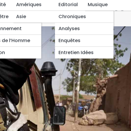
e FAMA et les terroristes
ité
Amériques
Editorial
Musique
stes
être
Asie
Chroniques
onnement
Analyses
s de l’Homme
Enquêtes
ion
Entretien Idées