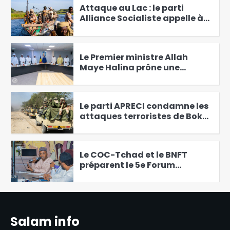
Attaque au Lac : le parti
Alliance Socialiste appelle à
un sursaut patriotique
3
Le Premier ministre Allah
Maye Halina prône une
réponse globale face au
4
terrorisme au Lac
Le parti APRECI condamne les
attaques terroristes de Boko
Haram au Lac-Tchad
5
Le COC-Tchad et le BNFT
préparent le 5e Forum
tripartite
6
La CASCIDHO appelle la
population du Lac à la
Salam info
vigilance et à collaborer avec