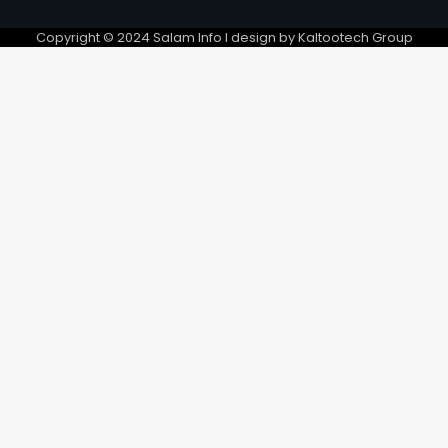
préparent le 5e Forum
tripartite
Copyright © 2024 Salam Info l design by Kaltootech Group
6