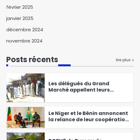
des réformes indispensables
5
et concertées
février 2025
janvier 2025
Le ministère de la Femme
condamne un présumé
décembre 2024
d’infanticide à Farcha et
6
appelle à l’arrestation de la
novembre 2024
suspecte
Le Tchad mise sur l’éducation
Posts récents
environnementale pour la
lire plus
protection de
1
l’environnement
Les délégués du Grand
Marché appellent leurs
collègues du marché à mil au
2
dialogue
Le Niger et le Bénin annoncent
la relance de leur coopération
sécuritaire et économique
3