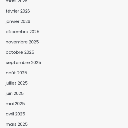
mars 2026
février 2026
janvier 2026
décembre 2025
novembre 2025
octobre 2025
septembre 2025
Le Niger et le Bénin annoncent
la relance de leur coopération
août 2025
sécuritaire et économique
3
juillet 2025
RGPH3 : le Bureau de
juin 2025
coordination nationale
apporte des précisions suite
4
mai 2025
aux incidents impliquant les
agents recenseurs
avril 2025
Modernisation des marchés
de N’Djaména : la vérité sur
mars 2025