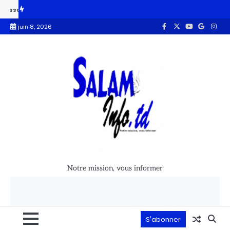
Inauguration du siège de l’UNC/MPS : Aziz Mahamat Saleh appelle à la mob
juin 8, 2026
Notre mission, vous informer
S'abonner