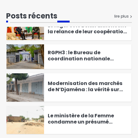
Marché appellent leurs
collègues du marché à mil au
1
Posts récents
dialogue
lire plus
Le Niger et le Bénin annoncent
la relance de leur coopération
sécuritaire et économique
2
RGPH3 : le Bureau de
coordination nationale
apporte des précisions suite
3
aux incidents impliquant les
agents recenseurs
Modernisation des marchés
de N’Djaména : la vérité sur
des réformes indispensables
4
et concertées
Le ministère de la Femme
condamne un présumé
d’infanticide à Farcha et
5
appelle à l’arrestation de la