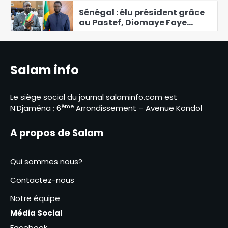
suspecte
Sénégal : élu président grâce
au Pastef, Diomaye Faye
gouverne sans Pastef
6
Les délégués du Grand
Salam info
Marché appellent leurs
collègues du marché à mil au
1
dialogue
Le siège social du journal salaminfo.com est
ème
N’Djaména ; 6
Arrondissement – Avenue Kondol
Le Niger et le Bénin annoncent
la relance de leur coopération
sécuritaire et économique
A propos de Salam
2
RGPH3 : le Bureau de
Qui sommes nous?
coordination nationale
apporte des précisions suite
Contactez-nous
3
aux incidents impliquant les
agents recenseurs
Notre équipe
Modernisation des marchés
Média Social
de N’Djaména : la vérité sur
des réformes indispensables
Facebook