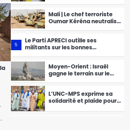
3
renaît et rouvre ses
portes
Mali | Le chef terroriste
Oumar Kéréna neutralisé
par une frappe de drone
4
des FAMa
Le Parti APRECI outille ses
5
militants sur les bonnes
pratiques politiques
Moyen-Orient : Israël
la
gagne le terrain sur le
Liban
6
L’UNC-MPS exprime sa
solidarité et plaide pour
r
une réorganisation des
1
marchés de N’Djamena
e…
1 770 tonnes de riz
chinois au Tchad : le