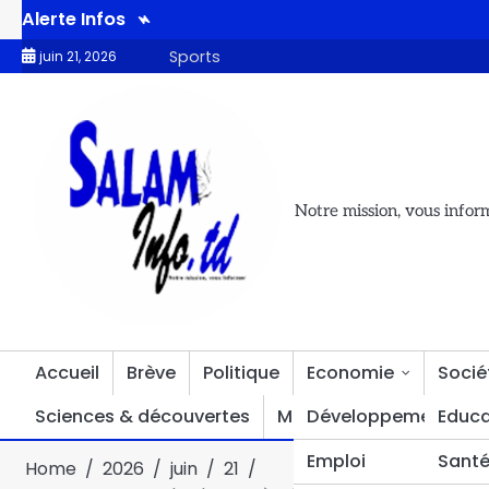
Alerte Infos
la libération de détenus tchadiens
Lac Léré : un désastre ann
Sports
juin 21, 2026
Notre mission, vous infor
Accueil
Brève
Politique
Economie
Socié
Sciences & découvertes
Multimédia
Développement
Divers
Educa
Emploi
Sant
Home
2026
juin
21