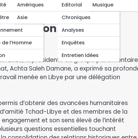
e en Libye et la libération de détenus tchadiens
ité
Amériques
Editorial
Musique
uccès de la mission
être
Asie
Chroniques
a libération de détenus
onnement
Analyses
s de l’Homme
Enquêtes
ion
Entretien Idées
uin 2026, la présidente du groupe parlementair
nat, Achta Saleh Damane, a exprimé sa profond
 travail menée en Libye par une délégation
ermis d’obtenir des avancées humanitaires
pe d’amitié Tchad-Libye et des membres de la
n engagement et son sens élevé de l’intérêt
plusieurs questions essentielles touchant
la consolidation des relations historiques entre 