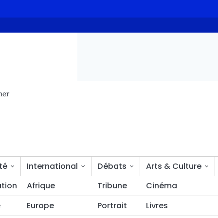
oncé
Niger : l’AES condamne fermement l’attaque terroriste c
mer
té
International
Débats
Arts & Culture
tion
Bien-être
Afrique
Tribune
Cinéma
é
Europe
Portrait
Livres