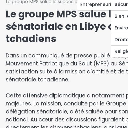
Le groupe MPS salue le succès de la mission sénatorial
Entrepreneuriat
Sécur
Le groupe MPS salue le s
Bien-
sénatoriale en Libye et l
Envir
tchadiens
Droit
Relig
​Dans un communiqué de presse publié le 20 j
Mouvement Patriotique du Salut (MPS) au Sé
satisfaction suite à la mission d’amitié et de
sénatoriale tchadienne.
Cette offensive diplomatique a notamment p
majeures. ​​La mission, conduite par le Grou
délégation sénatoriale, a été saluée pour so
national. Au cœur des discussions figuraient 
directement les citoyens tchadiens, ainsi que 