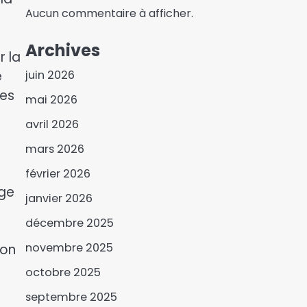
Aucun commentaire à afficher.
Archives
r la
juin 2026
e
les
mai 2026
avril 2026
mars 2026
février 2026
age
janvier 2026
Un an après le drame,
décembre 2025
l’école EGTH de Pala
3
renaît et rouvre ses
novembre 2025
bon
portes
Mali | Le chef terroriste
octobre 2025
Oumar Kéréna neutralisé
septembre 2025
par une frappe de drone
4