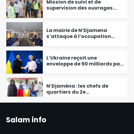
Mission de suivi et de
supervision des ouvrages
hydrauliques pastoraux :
3
deuxième étape au Wadi-Fira
La mairie de N’Djamena
s’attaque à l’occupation
anarchique et aux incivilités
4
en mobilisant la police
municipale
L’Ukraine reçoit une
enveloppe de 90 milliards par
l’Union européenne.
5
N’Djaména : les chefs de
quartiers du 2e
arrondissement
6
officiellement dotés de leurs
outils de commandement
Le GCAP déclaré nul et ses
Salam info
activités jugées illégales par
le ministre de la Sécurité
1
publique