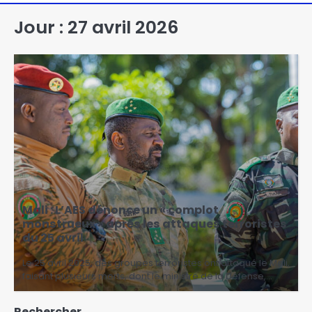
Jour :
27 avril 2026
Mali : L’AES dénonce un « complot
monstrueux » après les attaques terroristes
du 25 avril
Le 25 avril 2025, des groupes terroristes ont attaqué le Mali,
faisant plusieurs morts, dont le ministre de la Défense,…
Rechercher