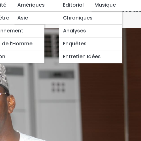
is des jeunes : Naïr Abaka
ité
Amériques
Editorial
Musique
être
Asie
Chroniques
onnement
Analyses
s de l’Homme
Enquêtes
ion
Entretien Idées