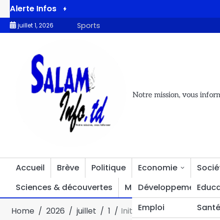
Alerte Infos
ge du Maréchal à Bassirou Diomaye Faye
Le grand scandale d
Sports
juillet 1, 2026
Notre mission, vous infor
Accueil
Brève
Politique
Economie
Socié
Sciences & découvertes
Multimédia
Développement
Divers
Educa
Emploi
Sant
Home
2026
juillet
1
Initiative 50 mille emploi