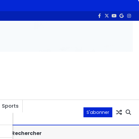
ana Abdoulaye
Burkina Faso : 162 milliards de FCFA mobilisés 
Sports
S'abonner
Rechercher