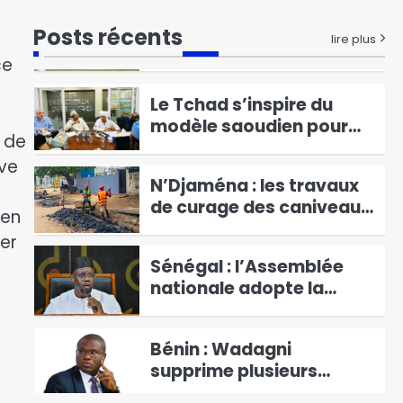
en vue de la finalisation
Coupe du monde 2026 : le
du CIERD de Djarmaya
Posts récents
Maroc, le Brésil et le
lire plus
Paraguay rejoignent le
ce
3
Canada en huitièmes de
Le Tchad s’inspire du
finale
modèle saoudien pour
s de
moderniser son réseau
4
ive
d’assainissement
N’Djaména : les travaux
de curage des caniveaux
 en
se poursuivent dans le 6e
5
er
arrondissement
Sénégal : l’Assemblée
nationale adopte la
réforme
6
constitutionnelle avec
Bénin : Wadagni
129 voix
supprime plusieurs
agences pour redresser
1