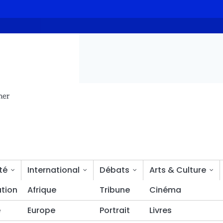
u caniveau oublié pendant 14 ans enfin résolu par Senoussi Hass
mer
té
International
Débats
Arts & Culture
tion
Bien-être
Afrique
Tribune
Cinéma
é
Europe
Portrait
Livres
s des jeunes : Naïr Abakar confirme l’échec