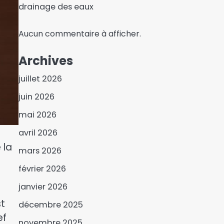
drainage des eaux
Aucun commentaire à afficher.
Archives
juillet 2026
juin 2026
mai 2026
avril 2026
 la
mars 2026
février 2026
Coupe du monde 2026 : le
janvier 2026
Maroc, le Brésil et le
st
décembre 2025
Paraguay rejoignent le
3
ef
Canada en huitièmes de
novembre 2025