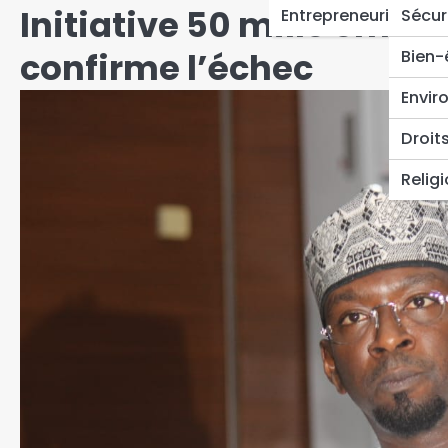
Initiative 50 mille emplo
Entrepreneuriat
Sécur
confirme l’échec
Bien-
Envir
Droit
Relig