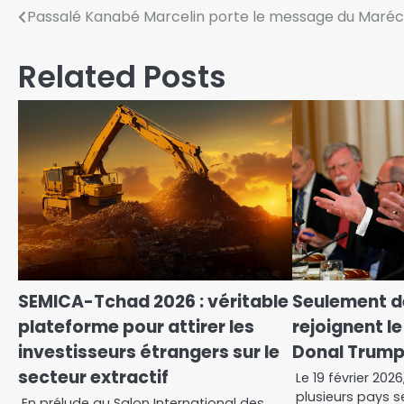
Passalé Kanabé Marcelin porte le message du Maréc
Related Posts
SEMICA-Tchad 2026 : véritable
Seulement d
plateforme pour attirer les
rejoignent le
investisseurs étrangers sur le
Donal Trum
secteur extractif
Le 19 février 202
plusieurs pays s
En prélude au Salon International des