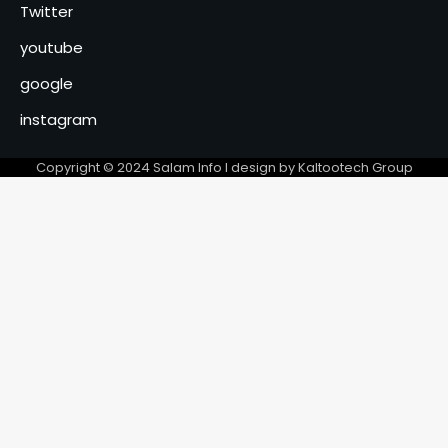
Sénégal : l’Assemblée
Twitter
nationale adopte la réforme
youtube
constitutionnelle avec 129
5
voix
google
La Ligue provinciale de
instagram
football de N’Djamena salue
le succès de la « Coupe de la
6
Mairie »
Copyright © 2024 Salam Info l design by Kaltootech Group