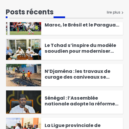
Gaziantep en vue de la
1
finalisation du CIERD de
Posts récents
lire plus
Djarmaya
Coupe du monde 2026 : le
Maroc, le Brésil et le Paraguay
rejoignent le Canada en
2
huitièmes de finale
Le Tchad s’inspire du modèle
saoudien pour moderniser
son réseau d’assainissement
3
N’Djaména : les travaux de
curage des caniveaux se
poursuivent dans le 6e
4
arrondissement
Sénégal : l’Assemblée
nationale adopte la réforme
constitutionnelle avec 129
5
voix
La Ligue provinciale de