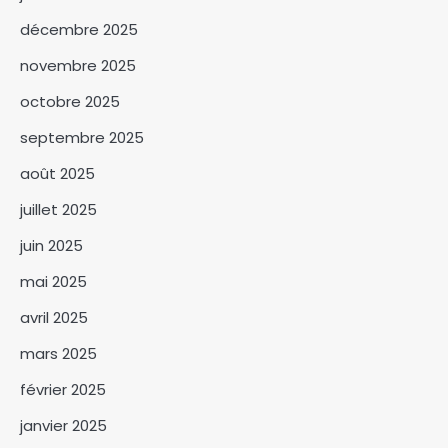
décembre 2025
novembre 2025
octobre 2025
septembre 2025
Passalé Kanabé Marcelin
porte le message du Maréchal
août 2025
à Bassirou Diomaye Faye
3
juillet 2025
Le grand scandale du
juin 2025
caniveau oublié pendant 14
ans enfin résolu par Senoussi
mai 2025
4
Hassana Abdoulaye
avril 2025
Burkina Faso : 162 milliards de
mars 2025
FCFA mobilisés au premier
semestre 2026 par le Fonds de
5
février 2025
Soutien Patriotique
janvier 2025
Le Premier ministre et le Maire