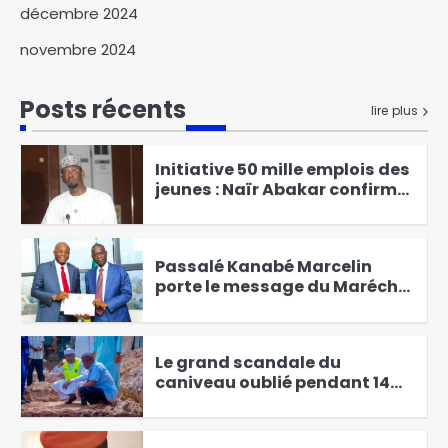
de la vile de N’Djamena
décembre 2024
inspectent les infrastructures
6
de drainage des eaux
novembre 2024
L’UDP demande la mise en
liberté provisoire de son
Posts récents
lire plus
président Max Kemkoye
1
Initiative 50 mille emplois des
jeunes : Naïr Abakar confirme
l’échec
2
Passalé Kanabé Marcelin
porte le message du Maréchal
à Bassirou Diomaye Faye
3
Le grand scandale du
caniveau oublié pendant 14
ans enfin résolu par Senoussi
4
Hassana Abdoulaye