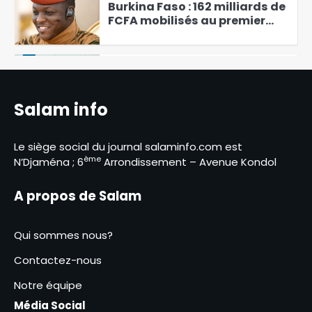
Burkina Faso : 162 milliards de
FCFA mobilisés au premier
semestre 2026 par le Fonds de
5
Soutien Patriotique
Le Premier ministre et le Maire
de la vile de N’Djamena
inspectent les infrastructures
Salam info
6
de drainage des eaux
L’UDP demande la mise en
Le siège social du journal salaminfo.com est
liberté provisoire de son
ème
N’Djaména ; 6
Arrondissement – Avenue Kondol
président Max Kemkoye
1
A propos de Salam
Initiative 50 mille emplois des
jeunes : Naïr Abakar confirme
l’échec
Qui sommes nous?
2
Contactez-nous
Passalé Kanabé Marcelin
porte le message du Maréchal
Notre équipe
à Bassirou Diomaye Faye
Média Social
3